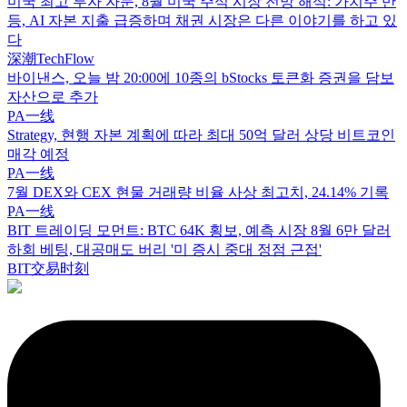
미국 최고 투자 자문, 8월 미국 주식 시장 전망 해석: 가치주 반
등, AI 자본 지출 급증하며 채권 시장은 다른 이야기를 하고 있
다
深潮TechFlow
바이낸스, 오늘 밤 20:00에 10종의 bStocks 토큰화 증권을 담보
자산으로 추가
PA一线
Strategy, 현행 자본 계획에 따라 최대 50억 달러 상당 비트코인
매각 예정
PA一线
7월 DEX와 CEX 현물 거래량 비율 사상 최고치, 24.14% 기록
PA一线
BIT 트레이딩 모먼트: BTC 64K 횡보, 예측 시장 8월 6만 달러
하회 베팅, 대공매도 버리 '미 증시 중대 정점 근접'
BIT交易时刻