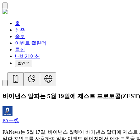
홈
심층
속보
이벤트 캘린더
특집
내비게이션
발견
바이낸스 알파는 5월 19일에 제스트 프로토콜(ZEST
PA一线
PANews는 5월 17일, 바이낸스 월렛이 바이낸스 알파에 제스
알파 포인트를 사용하여 알파 이벤트 페이지에서 에어드롭을 받