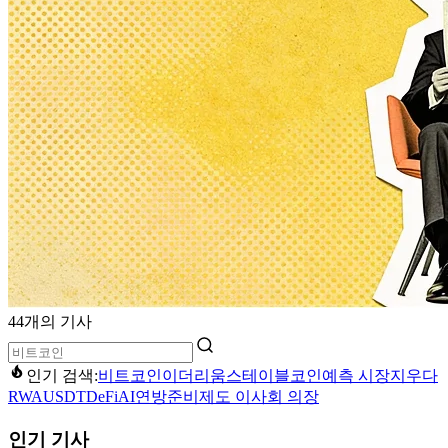
44개의 기사
인기 검색:
비트코인
이더리움
스테이블코인
예측 시장
지우다
RWA
USDT
DeFi
AI
연방준비제도 이사회 의장
인기 기사