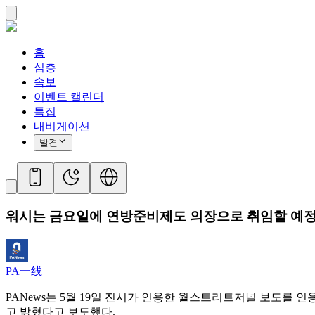
홈
심층
속보
이벤트 캘린더
특집
내비게이션
발견
워시는 금요일에 연방준비제도 의장으로 취임할 예정
PA一线
PANews는 5월 19일 진시가 인용한 월스트리트저널 보도를
고 밝혔다고 보도했다.