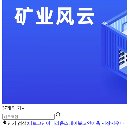
37개의 기사
인기 검색:
비트코인
이더리움
스테이블코인
예측 시장
지우다