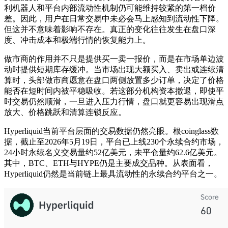
利机器人和平台内部流动性机制仍可能维持较紧的第一档价
差。因此，用户在日常交易中未必会马上感知到流动性下降。
但这并不意味着影响不存在。真正的变化往往发生在盘口深
度、冲击成本和极端行情的恢复能力上。
做市商的作用并不只是提供买一卖一报价，而是在市场单边波
动时提供短期库存缓冲。当市场出现大额买入、卖出或连续清
算时，头部做市商愿意在盘口两侧放置多少订单，决定了价格
能否在短时间内被平稳吸收。若这部分机构资本撤退，即使平
时交易仍然顺滑，一旦进入压力行情，盘口就更容易出现滑点
放大、价格跳跃和清算连锁反应。
Hyperliquid当前平台层面的交易数据仍然亮眼。根coinglass数
据，截止至2026年5月19日，平台已上线230个永续合约市场，
24小时永续名义交易量约52亿美元，未平仓量约62.6亿美元。
其中，BTC、ETH与HYPE仍是主要成交品种。从表面看，
Hyperliquid仍然是当前链上最具流动性的永续合约平台之一。