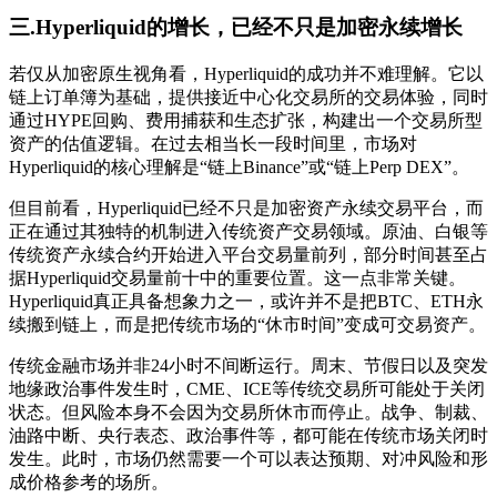
三.Hyperliquid的增长，已经不只是加密永续增长
若仅从加密原生视角看，Hyperliquid的成功并不难理解。它以
链上订单簿为基础，提供接近中心化交易所的交易体验，同时
通过HYPE回购、费用捕获和生态扩张，构建出一个交易所型
资产的估值逻辑。在过去相当长一段时间里，市场对
Hyperliquid的核心理解是“链上Binance”或“链上Perp DEX”。
但目前看，Hyperliquid已经不只是加密资产永续交易平台，而
正在通过其独特的机制进入传统资产交易领域。原油、白银等
传统资产永续合约开始进入平台交易量前列，部分时间甚至占
据Hyperliquid交易量前十中的重要位置。这一点非常关键。
Hyperliquid真正具备想象力之一，或许并不是把BTC、ETH永
续搬到链上，而是把传统市场的“休市时间”变成可交易资产。
传统金融市场并非24小时不间断运行。周末、节假日以及突发
地缘政治事件发生时，CME、ICE等传统交易所可能处于关闭
状态。但风险本身不会因为交易所休市而停止。战争、制裁、
油路中断、央行表态、政治事件等，都可能在传统市场关闭时
发生。此时，市场仍然需要一个可以表达预期、对冲风险和形
成价格参考的场所。