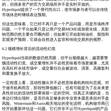
的，但很多资产的官方交易场所并不是实时开放的。
Hyperliquid提供了一个替代性出口，使市场参与者可以在传统
市场休息时继续表达预期。
但这也意味着，它已经不再只是一个产品问题，而是市场秩序
问题。一个平台如果只是让用户交易MEME或加密永续，其影
响范围仍然主要在币圈内部；但如果它开始影响油价、股指和
宏观资产预期，它就会自然进入监管和传统交易所的视野。
6.2 规模增长背后的流动性幻觉
Hyperliquid当前的数据仍然亮眼，但平台规模越大，越需要警
惕流动性幻觉。成交量增长并不必然意味着市场更健康，尤其
在高杠杆永续市场中，成交量往往会被波动、清算、高频套利
和重复换手放大。
一定程度上看，流动性撤出并不必然意味着机构转向悲观。对
于做市机构而言，阶段性降低敞口，也有可能是为了在未来更
具性价比的流动性部署保留一定的空间。但真正关键的是，当
单边行情出现时，是否仍有足够多的专业资本愿意承担对手盘
风险。Wintermute和Auros相关地址的变化说明，机构做市商已
经开始重新评估这一问题。它们并非不认可Hyperliquid的产品