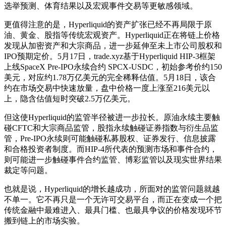
选举预测、体育结果以及宏观事件交易等更敏感领域。
更值得注意的是，Hyperliquid的资产扩张已经不再局限于原
油、黄金、股指等传统宏观资产。Hyperliquid正在将链上价格
发现从加密资产和大宗商品，进一步延伸至未上市公司股权和
IPO预期定价。5月17日，trade.xyz基于Hyperliquid HIP-3框架
上线SpaceX Pre-IPO永续合约 SPCX-USDC，初始参考价约150
美元，对应约1.78万亿美元的完全稀释估值。5月18日，该合
约在市场交易中快速放量，盘中价格一度上涨至216美元以
上，隐含估值短时突破2.5万亿美元。
但这使Hyperliquid的监管半径被进一步拉长。原油永续主要触
碰CFTC和大宗商品监管，股指永续触碰证券指数与衍生品监
管，Pre-IPO永续则可能触碰私募股权、证券发行、信息披露
和合格投资者制度。而HIP-4所代表的预测市场和事件合约，
则可能进一步触碰事件合约监管、博彩监管以及现实世界结果
裁定等问题。
也就是说，Hyperliquid的增长越成功，所面对的监管问题就越
不单一。它不再只是一个无许可交易平台，而正在变成一个把
传统金融中最难进入、最具门槛、也最具争议的价格发现环节
搬到链上的市场实验。