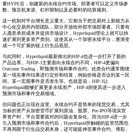
量HYPE后，创建新的永续合约市场。部署者可以定义市场参
数、预言机来源、杠杆限制以及必要时的结算规则。
这一机制对平台增长意义重大。它相当于把交易对上新能力从
中心化交易所内部团队，部分开放给外部市场部署者。只要有
人愿意承担成本并提供市场设计，Hyperliquid理论上就可以快
速扩展到更多资产类别。这使其从一个加密永续平台，逐渐变
成一个可扩展的链上衍生品底层。
与此同时，Hyperliquid最新推出的HIP-4也进一步打开了新的
产品边界。与HIP-3主要面向永续合约不同，HIP-4更偏向
Outcome Trading，即预测市场和事件合约。此类合约通常围绕
某一现实事件结果进行定价和结算，例如价格是否达到某一区
间、某一宏观事件是否发生等。也就是说，HIP-3让
Hyperliquid能够扩展更多永续资产，HIP-4则使其进一步进入
预测市场和事件交易领域。
但问题也正出现在这里。永续合约不是简单的现货交易，尤其
当标的资产从加密货币扩展到原油、股票、Pre-IPO等现实世
界资产时，平台需要面对的问题会复杂化。而当HIP-4进一步
引入预测市场和事件合约后，Hyperliquid所触碰的监管范围也
不再局限于衍生品交易本身，还可能延伸至事件合约、博彩、