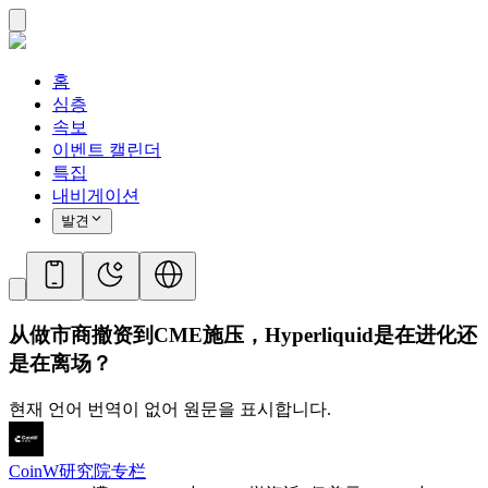
홈
심층
속보
이벤트 캘린더
특집
내비게이션
발견
从做市商撤资到CME施压，Hyperliquid是在进化还
是在离场？
현재 언어 번역이 없어 원문을 표시합니다.
CoinW研究院专栏