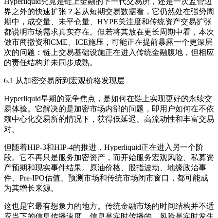
Hyperliquid究竟是链上金融的下一代交易所，还是一次监管边
界之外的快速扩张？若从短期交易数据看，它仍然处在强势周
期中，成交量、未平仓量、HYPE关注度和传统资产交易扩张
都说明市场需求真实存在。但若将其放在更长周期中看，本次
做市商撤资和CME、ICE施压，可能正在提前暴露一个更深层
次的问题：链上交易基础设施正在进入传统金融腹地，但相应
的责任结构并未同步成熟。
6.1 从加密交易所到宏观价格发现层
Hyperliquid早期的竞争焦点，是如何在链上实现更好的永续交
易体验。它解决的是加密市场内部的问题，即用户如何在不依
赖中心化交易所的情况下，获得低延迟、高流动性和丰富交易
对。
但随着HIP-3和HIP-4的推进，Hyperliquid正在进入另一个阶
段。它不再只是服务加密资产，而开始服务宏观风险、私募资
产预期和现实事件结果。原油价格、股指波动、地缘政治事
件、Pre-IPO估值、预测市场和传统市场闭市窗口，都可能成
为其增长来源。
这也是它最有想象力的地方。传统金融市场的时间结构并不适
应当下的信息传播速度。信息是实时传播的，风险是实时发生