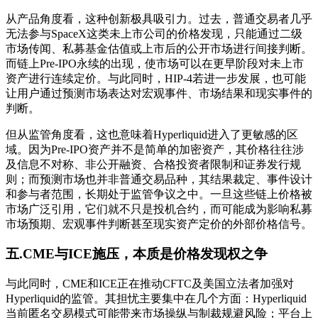
从产品角度看，这种创新极具吸引力。过去，普通交易者几乎
无法参与SpaceX这类未上市公司的价格发现，只能通过二级
市场传闻、私募基金估值或上市后的公开市场进行间接判断。
而链上Pre-IPO永续的出现，使市场可以在更早阶段对未上市
资产进行连续定价。与此同时，HIP-4若进一步发展，也可能
让用户通过预测市场表达对宏观事件、市场结果和现实事件的
判断。
但从监管角度看，这也意味着Hyperliquid进入了更敏感的区
域。因为Pre-IPO资产并不是简单的加密资产，其价格往往涉
及信息不对称、非公开融资、合格投资者限制和证券发行规
则；而预测市场也并非普通交易品种，其结果裁定、事件设计
和参与者范围，长期处于监管争议之中。一旦这些链上价格被
市场广泛引用，它们就不只是投机合约，而可能成为影响私募
市场预期、宏观事件判断甚至现实资产定价的外部价格信号。
五.CME与ICE施压，本质是价格发现权之争
与此同时，CME和ICE正在推动CFTC及美国立法者加强对
Hyperliquid的监管。其担忧主要集中在几个方面：Hyperliquid
当前匿名交易模式可能带来市场操纵与制裁规避风险；平台上