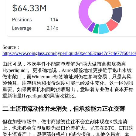
Source：
https://www.coinglass.com/hyperliquid/0xecb63caa47c7c4e77f60f1
由此可见，本次事件不能简单理解为“两大做市商彻底撤离
Hyperliquid”。更准确地说，Auros标签地址更接近于退出永续
做市敞口，而Wintermute标签地址则仍在参与交易，只是其风
险预算、库存结构和报价深度可能已经发生变化。这一区别很
重要。如果两家机构同时彻底退出，意味着专业做市资本开始
重新衡量Hyperliquid的风险收益比。
二.主流币流动性并未消失，但承接能力正在变薄
但在加密市场中，做市商撤资往往不会立刻体现在K线走势
上，也未必会立即反映为盘口价差扩大。尤其在BTC、ETH这
类主流资产上，即便部分机构LP减少报价，其他交易者、套