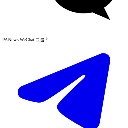
PANews WeChat 그룹