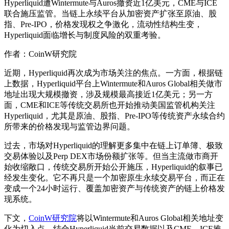
Hyperliquid遭Wintermute与Auros撤资近1亿美元，CME与ICE
联合施压监管。当链上永续平台从加密资产扩张至原油、股
指、Pre-IPO，价格发现权之争激化，流动性结构生变，
Hyperliquid面临增长与制度风险的双重考验。
作者：CoinW研究院
近期，Hyperliquid再次成为市场关注的焦点。一方面，根据链
上数据，Hyperliquid平台上Wintermute和Auros Global相关做市
地址出现大规模撤资，涉及规模最高接近1亿美元；另一方
面，CME和ICE等传统交易所也开始推动美国监管机构关注
Hyperliquid，尤其是原油、股指、Pre-IPO等传统资产永续合约
所带来的价格发现与监管边界问题。
过去，市场对Hyperliquid的理解更多集中在链上订单簿、极致
交易体验以及Perp DEX市场份额扩张等。但当主流做市商开
始收缩敞口，传统交易所开始公开施压，Hyperliquid的叙事已
经发生变化。它不再只是一个加密原生永续交易平台，而正在
变成一个24小时运行、覆盖加密资产与传统资产的链上价格发
现系统。
下文，
CoinW研究院
将以Wintermute和Auros Global相关地址变
化为切入点，结合Hyperliquid当前交易数据以及CME、ICE推