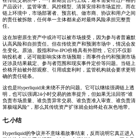
在传统交易所中，一个新期货合约上线，通常需要经过严格的
产品设计、监管审查、风控模型、清算安排和市场监控。而在
链上环境中，市场部署者、预言机、做市商、协议和用户之间
的责任被拆散，任何单一主体都未必对最终风险承担完整责
任。
这在加密原生资产中或许可以被市场接受，因为参与者普遍默
认高风险和自担责任。但在传统资产和预测市场中，情况会发
生变化。原油、股指和Pre-IPO价格具有外部性，它们不仅影
响投机者，还可能影响实体市场预期；而事件合约和预测市场
还涉及结果裁定、参与者范围和现实事件定价等问题。当链上
价格开始被外部观察、引用或套利时，监管机构就会要求更明
确的责任链条。
这也是Hyperliquid未来绕不开的问题。它可以继续强调链上透
明，也可以强调24小时交易的效率提升，但如果无法回答“谁
负责市场质量、谁负责异常交易、谁负责准入审查、谁负责清
算极端风险”，那么其传统资产扩张就会始终处在灰色地带。
七.小结
Hyperliquid的争议并不意味着故事结束，反而说明它真正进入