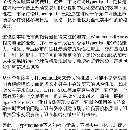
了传统金融体系的视野。过去，市场讨论Hyperliquid，更多是
在讨论一个链上永续交易所能否复制中心化交易所的效率；而
现在，市场讨论Hyperliquid，已经是在讨论一个无许可链上市
场是否有资格参与原油、股指、私募股权乃至现实事件的价格
发现。
这也是本轮做市商撤资最值得关注的地方。Wintermute和Auros
相关地址的变化，并不一定代表它们否定Hyperliquid的产品能
力。相反，专业做市商往往最清楚流动性在哪里、交易量在哪
里、利润在哪里。它们真正重新定价的，是Hyperliquid从加密
原生交易所迈向全球价格发现层后，新增的监管风险、声誉风
险和尾部退出风险。
从这个角度看，Hyperliquid未来最大的挑战，可能不是交易量
能否继续增长，而是增长本身会不会改变它的风险性质。如果
增长主要来自BTC、ETH、SOL等加密原生资产，它仍是一个
高效率的链上交易平台；但如果增长越来越来自原油、股指、
SpaceX Pre-IPO、预测市场等现实资产，它就必须回答传统金
融长期面对的问题：谁有资格创建市场，谁负责价格质量，谁
承担异常交易责任，谁在极端行情中维持秩序。
因此，Hyperliquid接下来的核心矛盾，不是去中心化与监管之