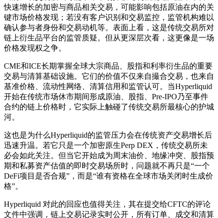
快速增长的加密与商品相关交易，可能影响包括原油在内的关
键市场价格发现；若没有客户识别和交易监控，监管机构难以
确认参与者身份和交易动机等。表面上看，这是传统交易所对
链上衍生品平台的监管质疑。但从更深层次看，这更像是一场
价格发现权之争。
CME和ICE长期掌握全球大宗商品、股指和利率衍生品的重要
交易与清算基础设施。它们的价值不仅来自撮合交易，也来自
基准价格、流动性网络、清算信用和监管认可。当Hyperliquid
开始在传统市场休市期间形成原油、股指、Pre-IPO乃至事件
合约的链上价格时，它实际上触碰了传统交易所最核心的护城
河。
这也是为什么Hyperliquid的监管压力会在传统资产交易增长后
迅速升温。若它只是一个加密原生Perp DEX，传统交易所未
必会如此关注。但当它开始成为周末油价、地缘冲突、股指预
期和私募资产估值的即时交易场所时，问题就不再只是“一个
DeFi项目是否合规”，而是“谁有资格在全球市场关闭时生成价
格”。
Hyperliquid 对此的回应也值得关注，其在提交给CFTC的评论
文件中强调，链上交易记录实时公开，所有订单、成交和清算