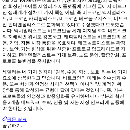
6월 5일, PANews는 비트코인 ​​금융 회사인 Strategy의 설립자
겸 회장인 마이클 세일러가 X 플랫폼에 기고한 글에서 비트코
인 ​​생태계가 점차 네 가지 핵심 이념, 즉 비트코인 ​​맥시멀리스
트, 비트코인 ​​캐피탈리스트, 비트코인 ​​테크놀로지스트, 비트코
인 ​​펀더멘털리스트로 분화되고 있다고 주장했다고 ​​보도했습
니다. 맥시멀리스트는 비트코인을 세계 디지털 화폐 네트워크
의 지배적인 위치로 강조하고, 캐피탈리스트는 비트코인의 은
행, 기업, 자본 시장 통합을 옹호하며, 테크놀로지스트는 확장
성, 보안, 기능 향상을 위한 신중한 프로토콜 업그레이드를 지
지하고, 펀더멘털리스트는 자체 보관, 노드 운영, 탈중앙화, 프
로토콜 불변성을 중시합니다.
세일러는 네 가지 원칙이 "믿음, 수용, 혁신, 보호"라는 네 가지
요소에 상응한다고 믿습니다. 비트코인의 미래는 순수성과 수
용, 또는 혁신과 안정성 사이의 선택이 아니라 "체계적인 확
장"을 통해 달성되는 균형에 달려 있다는 것입니다. 즉, 기본
프로토콜의 안정성과 탈중앙화를 유지하면서 대부분의 혁신
을 2계층 네트워크, 수탁, 신용 및 자본 시장 인프라에 집중해
야 한다는 것입니다.
원문 링크
공유하기: