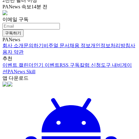
2천만 달러 이상
PANews 속보
14분 전
이메일 구독
구독하기
PANews
회사 소개
문의하기
비주얼 문서
채용 정보
개인정보처리방침
사
용자 약관
추천
이벤트 캘린더
인기 이벤트
RSS 구독
칼럼 신청
도구 내비게이
션
PANews Skill
앱 다운로드