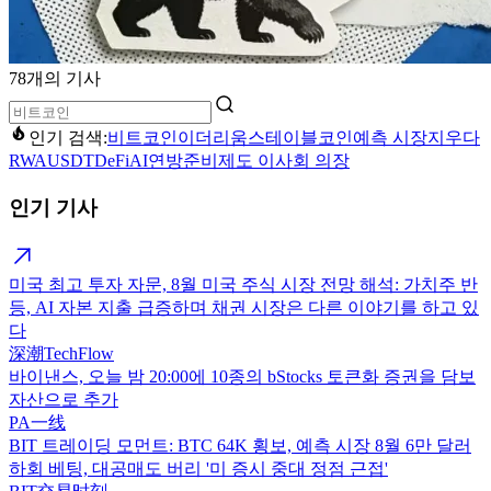
78개의 기사
인기 검색:
비트코인
이더리움
스테이블코인
예측 시장
지우다
RWA
USDT
DeFi
AI
연방준비제도 이사회 의장
인기 기사
미국 최고 투자 자문, 8월 미국 주식 시장 전망 해석: 가치주 반
등, AI 자본 지출 급증하며 채권 시장은 다른 이야기를 하고 있
다
深潮TechFlow
바이낸스, 오늘 밤 20:00에 10종의 bStocks 토큰화 증권을 담보
자산으로 추가
PA一线
BIT 트레이딩 모먼트: BTC 64K 횡보, 예측 시장 8월 6만 달러
하회 베팅, 대공매도 버리 '미 증시 중대 정점 근접'