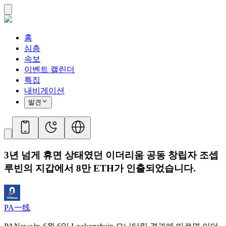
홈
심층
속보
이벤트 캘린더
특집
내비게이션
발견
3년 넘게 휴면 상태였던 이더리움 공동 창립자 조셉
루빈의 지갑에서 8만 ETH가 인출되었습니다.
PA一线