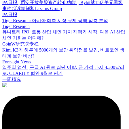
PA日报 | 币安开放美股资产转仓功能；Bybit就15亿美元黑客
事件起诉朝鲜和Lazarus Group
PA日报
Tiger Research: 아시아 예측 시장 규제 공백 심층 분석
Tiger Research
유니트리 IPO: 로봇 산업 체인 가치 재평가 시작, 다음 AI 산업
체인 기회는 어디에?
CoinW研究院专栏
Kimi K3가 하루에 5000개의 보안 취약점을 발견, 비트코인 생
태계 보안 비상?
Foresight News
일주일 엄선 | 구글 AI 원로 집단 이탈, 금 가격 다시 4,300달러
로, CLARITY 법안 9월로 연기
一周精选