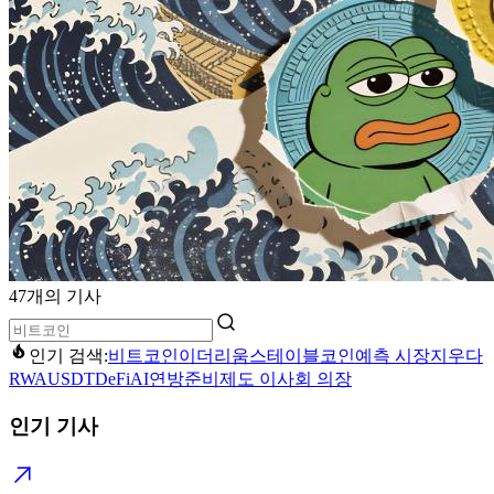
47개의 기사
인기 검색:
비트코인
이더리움
스테이블코인
예측 시장
지우다
RWA
USDT
DeFi
AI
연방준비제도 이사회 의장
인기 기사