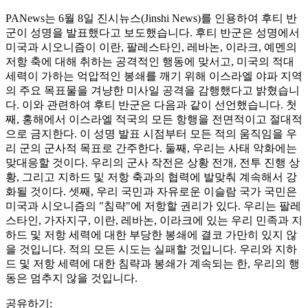
PANews는 6월 8일 진시뉴스(Jinshi News)를 인용하여 후티 반
군이 성명을 발표했다고 보도했습니다. 후티 반군은 성명에서
미국과 시오니즘이 이란, 팔레스타인, 레바논, 이라크, 예멘의
저항 축에 대해 취하는 공격적인 행동에 맞서고, 미국의 적대
세력이 가하는 억압적인 봉쇄를 깨기 위해 이스라엘 야파 지역
의 주요 목표물을 겨냥한 미사일 공격을 감행했다고 밝혔습니
다. 이와 관련하여 후티 반군은 다음과 같이 선언했습니다. 첫
째, 홍해에서 이스라엘 적국의 모든 항행을 전면적이고 절대적
으로 금지한다. 이 성명 발표 시점부터 모든 적의 움직임을 우
리 군의 군사적 목표로 간주한다. 둘째, 우리는 사태 악화에는
맞대응할 것이다. 우리의 군사 작전은 상황 전개, 전투 진행 상
황, 그리고 지하드 및 저항 축과의 협력에 발맞춰 계속해서 강
화될 것이다. 셋째, 우리 국민과 자유로운 이슬람 국가 국민은
미국과 시오니즘의 "침략"에 저항할 권리가 있다. 우리는 팔레
스타인, 가자지구, 이란, 레바논, 이라크에 있는 우리 민족과 지
하드 및 저항 세력에 대한 부당한 봉쇄에 결코 가만히 있지 않
을 것입니다. 적의 모든 시도는 실패할 것입니다. 우리와 지하
드 및 저항 세력에 대한 침략과 봉쇄가 계속되는 한, 우리의 행
동은 멈추지 않을 것입니다.
공유하기: