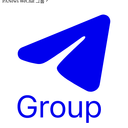
PANews WeChat 그룹