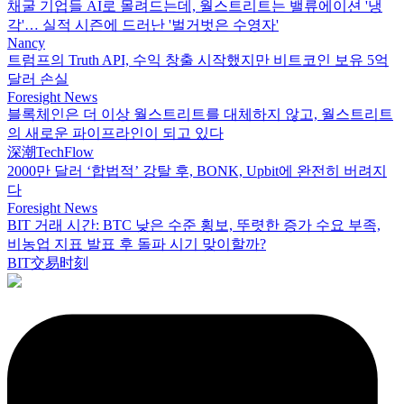
채굴 기업들 AI로 몰려드는데, 월스트리트는 밸류에이션 '냉
각'… 실적 시즌에 드러난 '벌거벗은 수영자'
Nancy
트럼프의 Truth API, 수익 창출 시작했지만 비트코인 보유 5억
달러 손실
Foresight News
블록체인은 더 이상 월스트리트를 대체하지 않고, 월스트리트
의 새로운 파이프라인이 되고 있다
深潮TechFlow
2000만 달러 ‘합법적’ 강탈 후, BONK, Upbit에 완전히 버려지
다
Foresight News
BIT 거래 시간: BTC 낮은 수준 횡보, 뚜렷한 증가 수요 부족,
비농업 지표 발표 후 돌파 시기 맞이할까?
BIT交易时刻