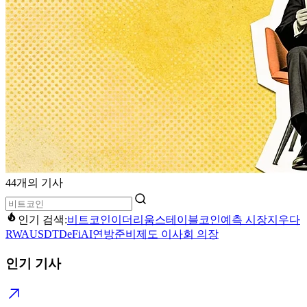
44개의 기사
인기 검색:
비트코인
이더리움
스테이블코인
예측 시장
지우다
RWA
USDT
DeFi
AI
연방준비제도 이사회 의장
인기 기사