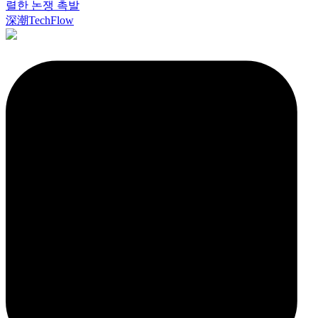
렬한 논쟁 촉발
深潮TechFlow