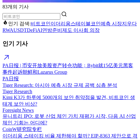
83개의 기사
인기 검색:
비트코인
이더리움
스테이블코인
예측 시장
지우다
RWA
USDT
DeFi
AI
연방준비제도 이사회 의장
인기 기사
PA日报 | 币安开放美股资产转仓功能；Bybit就15亿美元黑客
事件起诉朝鲜和Lazarus Group
PA日报
Tiger Research: 아시아 예측 시장 규제 공백 심층 분석
Tiger Research
Kimi K3가 하루에 5000개의 보안 취약점을 발견, 비트코인 생
태계 보안 비상?
Foresight News
유니트리 IPO: 로봇 산업 체인 가치 재평가 시작, 다음 AI 산업
체인 기회는 어디에?
CoinW研究院专栏
이더리움 스테이킹 비율 제한해야 할까? EIP-8363 제안으로 격