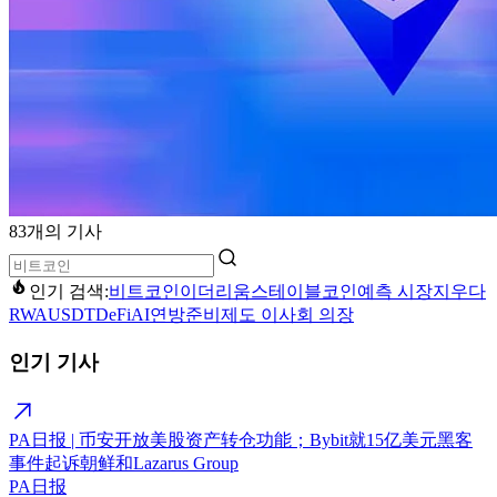
83개의 기사
인기 검색:
비트코인
이더리움
스테이블코인
예측 시장
지우다
RWA
USDT
DeFi
AI
연방준비제도 이사회 의장
인기 기사
PA日报 | 币安开放美股资产转仓功能；Bybit就15亿美元黑客
事件起诉朝鲜和Lazarus Group
PA日报