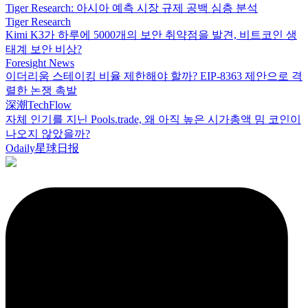
Tiger Research: 아시아 예측 시장 규제 공백 심층 분석
Tiger Research
Kimi K3가 하루에 5000개의 보안 취약점을 발견, 비트코인 생
태계 보안 비상?
Foresight News
이더리움 스테이킹 비율 제한해야 할까? EIP-8363 제안으로 격
렬한 논쟁 촉발
深潮TechFlow
자체 인기를 지닌 Pools.trade, 왜 아직 높은 시가총액 밈 코인이
나오지 않았을까?
Odaily星球日报