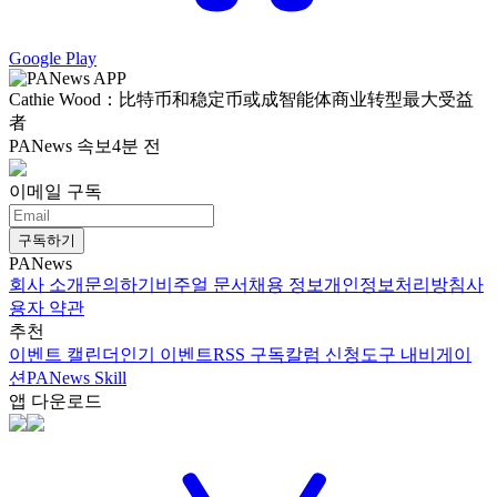
Google Play
Cathie Wood：比特币和稳定币或成智能体商业转型最大受益
者
PANews 속보
4분 전
이메일 구독
구독하기
PANews
회사 소개
문의하기
비주얼 문서
채용 정보
개인정보처리방침
사
용자 약관
추천
이벤트 캘린더
인기 이벤트
RSS 구독
칼럼 신청
도구 내비게이
션
PANews Skill
앱 다운로드