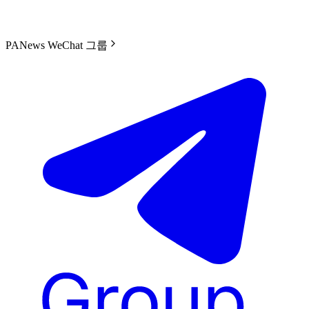
PANews WeChat 그룹