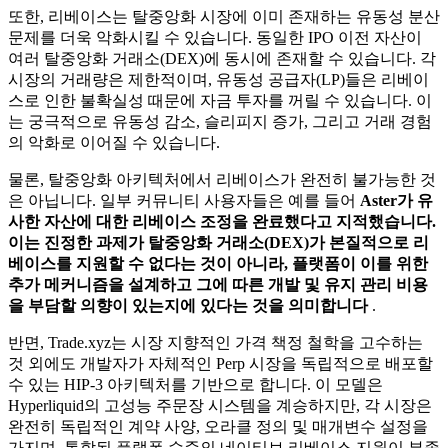
또한, 리베이스는 탈중앙화 시장에 이미 존재하는 유동성 분산
문제를 더욱 악화시킬 수 있습니다. 동일한 IPO 이전 자산이
여러 탈중앙화 거래소(DEX)에 동시에 존재할 수 있습니다. 각
시장의 거래량은 제한적이며, 유동성 공급자(LP)들은 리베이
스로 인한 불확실성 때문에 자금 투자를 꺼릴 수 있습니다. 이
는 궁극적으로 유동성 감소, 슬리피지 증가, 그리고 거래 경험
의 악화로 이어질 수 있습니다.
물론, 탈중앙화 아키텍처에서 리베이스가 완전히 불가능한 것
은 아닙니다. 일부 커뮤니티 사용자들은 예를 들어
Aster가 유
사한 자산에 대한 리베이스 조정을 완료했다고 지적했습니다.
이는 진정한 과제가 탈중앙화 거래소(DEX)가 본질적으로 리
베이스를 지원할 수 없다는 것이 아니라, 플랫폼이 이를 위한
추가 메커니즘을 설계하고 그에 따른 개발 및 유지 관리 비용
을 부담할 의향이 있는지에 있다는 것을 의미합니다
.
반면, Trade.xyz는 시장 지향적인 가격 책정 철학을 고수하는
것 외에도 개발자가 자체적인 Perp 시장을 독립적으로 배포할
수 있는 HIP-3 아키텍처를 기반으로 합니다. 이 모델은
Hyperliquid의 고성능 주문장 시스템을 계승하지만, 각 시장은
완전히 독립적인 계약 사양, 오라클 정의 및 매개변수 설정을
가지며, 통합된 플랫폼 수준의 네이티브 리베이스 지원이 부족