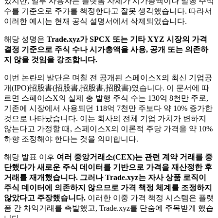
었지만, 일부 사용자는 플랫폼 자체가 시가총액이나 발행 주식
수를 기준으로 주가를 책정한다고 잘못 생각했습니다. 따라서
이러한 예시는 현재 공식 설명서에서 삭제되었습니다.
해당 성명은
Trade.xyz가 SPCX 또는 기타 XYZ 시장의 가격
결정 기준으로 주식 수나 시가총액을 사용, 공개 또는 의존하
지 않을 것임을 강조합니다.
이번 논란의 발단은 며칠 전 공개된 스페이스X의 최신 기업공
개(IPO)招股書(招股書,招股書,招股書)였습니다. 이 문서에 따
르면 스페이스X의 실제 총 발행 주식 수는 130억 8천만 주로,
기존에 시장에서 사용되던 118억 7천만 주보다 약 10% 증가한
것으로 나타났습니다. 이는 회사의 전체 기업 가치가 변하지
않는다고 가정할 때, 스페이스X의 이론적 주당 가격을 약 10%
하향 조정해야 한다는 것을 의미합니다.
해당 발표 이후
여러 중앙거래소(CEX)는 관련 계약 거래를 중
단했다가 새로운 주식 데이터를 기반으로 가격을 재산정한 후
거래를 재개했습니다. 그러나 Trade.xyz는 자사 상품 로직이
주식 데이터에 의존하지 않으므로 가격 책정 체계를 조정하지
않았다고 주장했습니다.
이러한 이중 가격 책정 시스템은 플랫
폼 간 차익거래를 촉발했고, Trade.xyz를 단숨에 주목받게 했습