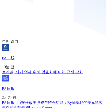
추천 읽기
PA一线
19분 전
브라질, 사기 억제 위해 암호화폐 이체 규제 강화
PA日报
2시간 전
PA日报 | 币安开放美股资产转仓功能；Bybit就15亿美元黑客
事件起诉朝鲜和Lazarus Group