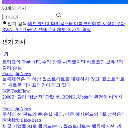
83개의 기사
인기 검색:
비트코인
이더리움
스테이블코인
예측 시장
지우다
RWA
USDT
DeFi
AI
연방준비제도 이사회 의장
인기 기사
트럼프의 Truth API, 수익 창출 시작했지만 비트코인 보유 5억
달러 손실
Foresight News
블록체인은 더 이상 월스트리트를 대체하지 않고, 월스트리트
의 새로운 파이프라인이 되고 있다
深潮TechFlow
2000만 달러 ‘합법적’ 강탈 후, BONK, Upbit에 완전히 버려지
다
Foresight News
주식의 신 펀드의 큰 손실 제외, 다른 헤지펀드의 7월 성적은?
区块律动BlockBeats
채굴 기업들 AI로 몰려드는데, 월스트리트는 밸류에이션 '냉