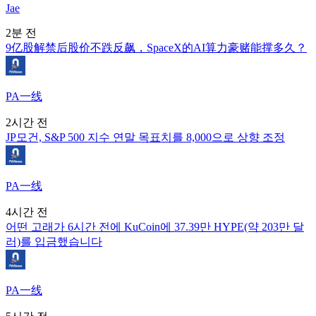
Jae
2분 전
9亿股解禁后股价不跌反飙，SpaceX的AI算力豪赌能撑多久？
PA一线
2시간 전
JP모건, S&P 500 지수 연말 목표치를 8,000으로 상향 조정
PA一线
4시간 전
어떤 고래가 6시간 전에 KuCoin에 37.39만 HYPE(약 203만 달
러)를 입금했습니다
PA一线