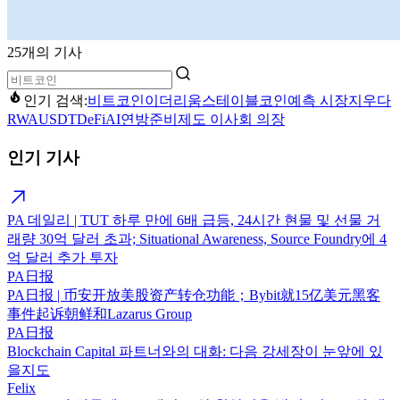
25개의 기사
인기 검색:
비트코인
이더리움
스테이블코인
예측 시장
지우다
RWA
USDT
DeFi
AI
연방준비제도 이사회 의장
인기 기사
PA 데일리 | TUT 하루 만에 6배 급등, 24시간 현물 및 선물 거
래량 30억 달러 초과; Situational Awareness, Source Foundry에 4
억 달러 추가 투자
PA日报
PA日报 | 币安开放美股资产转仓功能；Bybit就15亿美元黑客
事件起诉朝鲜和Lazarus Group
PA日报
Blockchain Capital 파트너와의 대화: 다음 강세장이 눈앞에 있
을지도
Felix