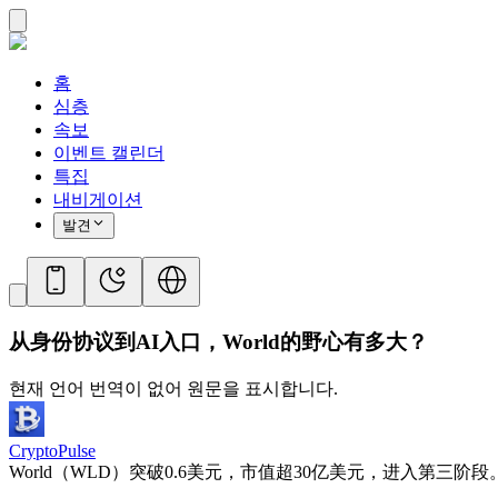
홈
심층
속보
이벤트 캘린더
특집
내비게이션
발견
从身份协议到AI入口，World的野心有多大？
현재 언어 번역이 없어 원문을 표시합니다.
CryptoPulse
World（WLD）突破0.6美元，市值超30亿美元，进入第