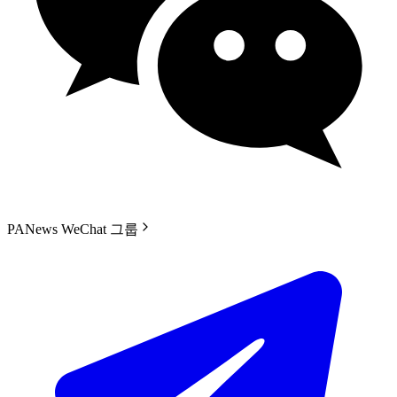
PANews WeChat 그룹