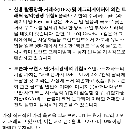
신흥 탈중앙화 거래소(DEX) 및 애그리게이터에 의한 트
래픽 장악(경쟁 위험):
솔라나 기반의 주피터(Jupiter)와
레이디엄(Raydium) 같은 DEX는 밈 열풍과 극도로 낮은
거래 수수료를 앞세워 막대한 양의 개인 투자자 트래픽
을 빼앗아 갔습니다. 한편, 1inch와 CowSwap 같은 애그
리게이터는 사용자들을 프런트엔드에서 가로채 유니스
왑을 일부 생태계에서 단순한 "백엔드 유동성 풀"로 전
락시키며 브랜드 프리미엄과 사용자 인식을 지속적으로
훼손하고 있습니다.
토큰화 구현 지연(거시경제적 위험):
스탠다드차타드의
기업 가치는 "2030년까지 DeFi TVL이 2조 7천억 달러에
도달할 것"이라는 가정에 크게 의존하고 있습니다. 토큰
화 관련 글로벌 법안이 기대에 미치지 못하거나 대규모
보안 사고 또는 시스템적 위험이 발생할 경우, 위험가중
자산(RWA)의 보급률이 크게 둔화되어 이러한 거대한 비
전의 실현이 심각하게 지연될 수 있습니다.
가장 직관적인 가격 측면을 살펴보면, UNI는 현재 3달러 미만
에 거래되고 있으며, 이는 2021년 5월 최고가 대비 92% 이상
하락한 수치입니다.