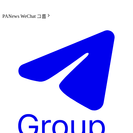
PANews WeChat 그룹