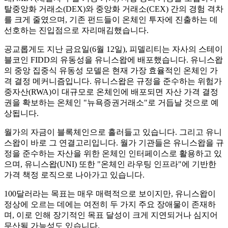
탈중앙화 거래소(DEX)와 중앙화 거래소(CEX) 간의 경험 격차
를 크게 줄였으며, 기존 펀드들이 온체인 투자에 진출하는 데
선호하는 진입점으로 자리매김했습니다.
공교롭게도 지난 금요일(6월 12일), 피델리티는 자사의 스테이
블코인 FIDD의 유동성을 유니스왑에 배포했습니다. 유니스왑
의 중앙 집중식 유동성 모델은 현재 가장 효율적인 온체인 가
격 결정 메커니즘입니다. 유니스왑은 규정을 준수하는 위험가
중자산(RWA)이 대규모로 온체인에 배포되면 자산 가격 결정
권을 확보하는 온체인 "뉴욕증권거래소"로 거듭날 것으로 예
상됩니다.
월가의 자금이 블록체인으로 흘러들고 있습니다. 그리고 유니
스왑이 바로 그 연결고리입니다. 월가 기관들은 유니스왑을 규
정을 준수하는 자산을 위한 온체인 인터페이스로 활용하고 있
으며, 유니스왑(UNI) 또한 "온체인 라우팅 인프라"에 기반한
가격 책정 로직으로 나아가고 있습니다.
100달러라는 목표는 매우 매력적으로 보이지만, 유니스왑이
정상에 오르는 데에는 여전히 두 가지 주요 장애물이 존재하
며, 이로 인해 장기적인 목표 달성이 크게 지연되거나 심지어
무산될 가능성도 있습니다.