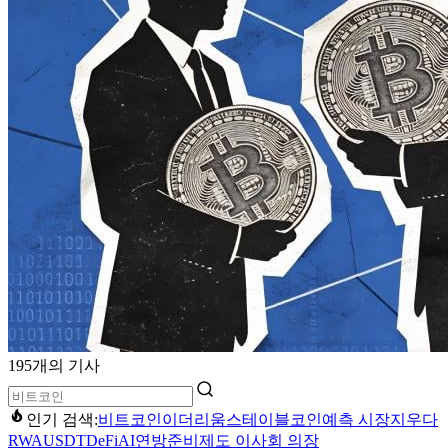
195개의 기사
인기 검색:
비트코인
이더리움
스테이블코인
예측 시장
지우다
RWA
USDT
DeFi
AI
연방준비제도 이사회 의장