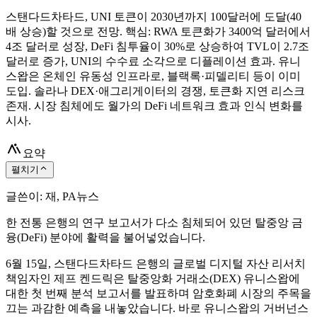
스탠다드차타드, UNI 토큰이 2030년까지 100달러에 도달(40
배 상승)할 것으로 전망. 핵심: RWA 토큰화가 3400억 달러에서
4조 달러로 성장, DeFi 침투율이 30%로 상승하여 TVL이 2.7조
달러로 증가, UNI의 수수료 소각으로 디플레이션 효과. 유니
스왑은 온체인 유동성 인프라로, 블랙록·피델리티 등이 이미
도입. 솔라나 DEX·애그리게이터의 경쟁, 토큰화 지연 리스크
존재. 시장 침체에도 월가의 DeFi 네트워크 효과 인식 변화를
시사.
요약
펼치기
글쓴이: 재, PA뉴스
한 전통 은행의 연구 보고서가 다소 침체되어 있던 탈중앙 금
융(DeFi) 분야에 활력을 불어넣었습니다.
6월 15일, 스탠다드차타드 은행의 글로벌 디지털 자산 리서치
책임자인 제프 켄드릭은 탈중앙화 거래소(DEX) 유니스왑에
대한 첫 번째 분석 보고서를 발표하며 암호화폐 시장의 주목을
끄는 과감한 예측을 내놓았습니다. 바로 유니스왑의 거버넌스