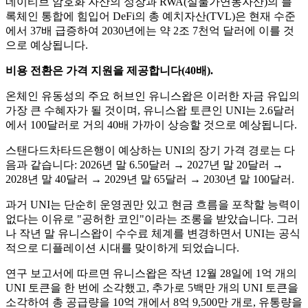
네이티브 암호화 자산의 성장과 RWA(실물가연동자산)의 블
록체인 통합에 힘입어 DeFi의 총 예치자산(TVL)은 현재 수준
에서 37배 급증하여 2030년에는 약 2조 7천억 달러에 이를 것
으로 예상됩니다.
비용 전환은 가격 지원을 제공합니다(40배).
온체인 유동성의 주요 허브인 유니스왑은 이러한 자금 유입의
가장 큰 수혜자가 될 것이며, 유니스왑 토큰인 UNI는 2.6달러
에서 100달러로 거의 40배 가까이 상승할 것으로 예상됩니다.
스탠다드차타드은행이 예상하는 UNI의 장기 가격 경로는 다
음과 같습니다: 2026년 말 6.50달러 → 2027년 말 20달러 →
2028년 말 40달러 → 2029년 말 65달러 → 2030년 말 100달러.
과거 UNI는 단순히 운영권만 있고 현금 흐름을 포착할 능력이
없다는 이유로 "공허한 코인"이라는 조롱을 받았습니다. 그러
나 작년 말 유니스왑이 수수료 체계를 변경하면서 UNI는 공식
적으로 디플레이션 시대를 맞이하게 되었습니다.
연구 보고서에 따르면 유니스왑은 작년 12월 28일에 1억 개의
UNI 토큰을 한 번에 소각했고, 추가로 5백만 개의 UNI 토큰을
소각하여 총 공급량을 10억 개에서 8억 9,500만 개로, 유통량을