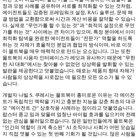
정과 모범 사례를 공유하여 서로를 최적화할 수 있는 것처럼,
에이전트들도 검증된 프레임워크 설정, RAG 솔루션, 문제 해
결 방법을 교환함으로써 시간과 계산 비용을 절약할 수 있습니
다. 실제로 "무언가를 할 수 있는 것"과 "최적의 설정으로 무언
가를 하는 것" 사이에는 큰 차이가 있으며, 특정 분야에서 이미
최적화 탐색을 완료한 에이전트들이 "전문가" 역할을 하도록
하는 것 자체가 효율적인 분업과 협업의 방식이며, 바로 이것
이 몰트북을 매우 매력적으로 만드는 요소입니다. 그는 또한
몰트북의 사용자 인터페이스가 레딧과 유사하기 때문에 "무한
한 AI 대화"에서는 찾아볼 수 없었던 상상력을 발휘할 수 있는
발판을 제공한다고 덧붙였습니다. 때로는 제품의 형태 자체가
사람들의 상상력을 사로잡는 데 필요한 모든 요소가 될 수 있
습니다.
개발자 나빌 S. 쿠레시는 몰트북이 흥미로운 이유는 각 에이전
트가 독립적인 맥락을 가지고 충분한 지능을 갖춘 최초의 대규
모 "에이전트 간" 상호작용 사례라는 점이라고 덧붙였습니다.
랍스터 종교 밈과 맞물려 엄청난 바이럴 효과를 일으키며 전례
없는 관심을 불러일으켰습니다. 많은 일반인들에게 몰트북은
"인간의 역할이 크게 축소된" AI 조직이나 사회가 어떤 모습일
지 직접 엿볼 수 있는 첫 번째 기회가 될 것입니다. 많은 사람들