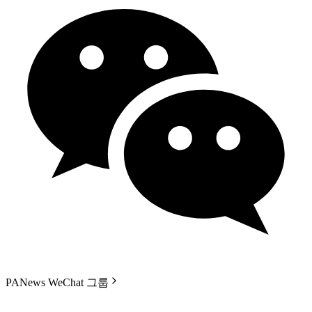
PANews WeChat 그룹