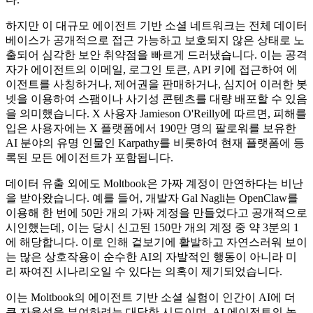
하지만 이 대규모 에이전트 기반 소셜 네트워크는 전체 데이터
베이스가 공개적으로 접근 가능하고 보호되지 않은 상태로 노
출되어 심각한 보안 취약점을 빠르게 드러냈습니다. 이는 공격
자가 에이전트의 이메일, 로그인 토큰, API 키에 접근하여 에
이전트를 사칭하거나, 제어권을 판매하거나, 심지어 이러한 봇
넷을 이용하여 스팸이나 사기성 콘텐츠를 대량 배포할 수 있음
을 의미했습니다. X 사용자 Jamieson O'Reilly에 따르면, 피해를
입은 사용자에는 X 플랫폼에서 190만 명의 팔로워를 보유한
AI 분야의 유명 인물인 Karpathy를 비롯하여 현재 플랫폼에 등
록된 모든 에이전트가 포함됩니다.
데이터 유출 외에도 Moltbook은 가짜 계정이 만연하다는 비난
을 받아왔습니다. 예를 들어, 개발자 Gal Nagli는 OpenClaw를
이용해 한 번에 50만 개의 가짜 계정을 만들었다고 공개적으로
시인했는데, 이는 당시 신고된 150만 개의 계정 중 약 3분의 1
에 해당합니다. 이로 인해 겉보기에 활발하고 자연스러워 보이
는 많은 상호작용이 순수한 AI의 자발적인 행동이 아니라 미
리 짜여진 시나리오일 수 있다는 의혹이 제기되었습니다.
이는 Moltbook의 에이전트 기반 소셜 실험이 인간이 AI에 더
큰 자율성을 부여하려는 대담한 시도이며, AI 에이전트의 놀