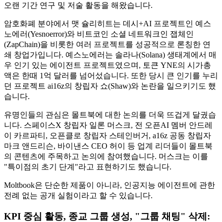
오랜 기간 연구 및 저술 활동을 해왔습니다.
암호화폐 분야에서 맷 슐리히트는 데시+AI 프로젝트인 예스
노에러(Yesnoerror)와 비트코인 ​​소셜 네트워크인 잽체인
(ZapChain)을 비롯한 여러 프로젝트를 성공적으로 론칭한 연
쇄 창업가입니다. 예스노에러는 솔라나(Solana) 생태계에서 매
우 인기 있는 에이전트 프로젝트였으며, 토큰 YNE의 시가총
액은 한때 1억 달러를 넘어섰습니다. 또한 당시 큰 인기를 누리
던 프로젝트 ai16z의 창립자 쇼(Shaw)와 논란을 일으키기도 했
습니다.
유명인들의 관심은 몰트북에 대한 논의를 더욱 뜨겁게 달궜습
니다. 스페이스X 창립자 일론 머스크, 전 오픈AI 멤버 안드레
이 카르파티, 오픈클로 창립자 스테인버거, a16z 공동 창립자
마크 앤드리슨, 바이낸스 CEO 허이 등 업계 리더들이 몰트북
의 콘텐츠에 주목하고 논의에 참여했습니다. 머스크는 이를
"특이점의 초기 단계"라고 표현하기도 했습니다.
Moltbook은 단순한 제품이 아니라, 인공지능 에이전트에 관한
전례 없는 공개 실험이라고 할 수 있습니다.
KPI 중심 활동, 종교 그룹 생성, "그룹 채팅" 삭제: