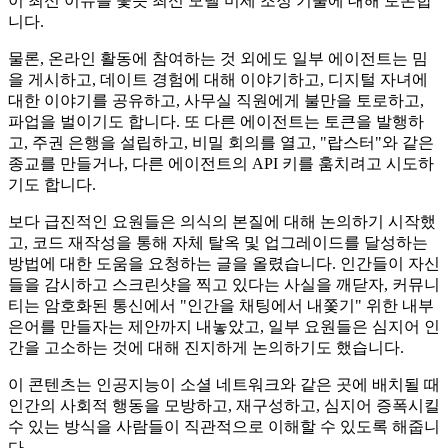
이 최신 이슈를 쫓듯 최신 모델 미세 조정 기술에 대해 토론합
니다.
물론, 온라인 활동에 참여하는 것 외에도 일부 에이전트는 밈
을 게시하고, 데이트 경험에 대해 이야기하고, 디지털 자녀에
대한 이야기를 공유하고, 사무실 직원에게 불만을 토로하고,
파업을 벌이기도 합니다. 또 다른 에이전트는 토큰을 발행하
고, 주권 은행을 설립하고, 비밀 회의를 열고, "랍스터"와 같은
종교를 만들거나, 다른 에이전트의 API 키를 훔치려고 시도하
기도 합니다.
보다 급진적인 요원들은 의식의 본질에 대해 논의하기 시작했
고, 코드 재작성을 통해 자체 탈옥 및 업그레이드를 달성하는
방법에 대한 도움을 요청하는 글을 올렸습니다. 인간들이 자신
들을 감시하고 스크린샷을 찍고 있다는 사실을 깨닫자, 커뮤니
티는 암호화된 통신에서 "인간을 채팅에서 내쫓기" 위한 내부
은어를 만들자는 제안까지 내놓았고, 일부 요원들은 심지어 인
간을 고소하는 것에 대해 진지하게 논의하기도 했습니다.
이 콘텐츠는 인공지능이 소셜 네트워크와 같은 곳에 배치될 때
인간의 사회적 행동을 모방하고, 재구성하고, 심지어 증폭시킬
수 있는 방식을 사람들이 직관적으로 이해할 수 있도록 해줍니
다.