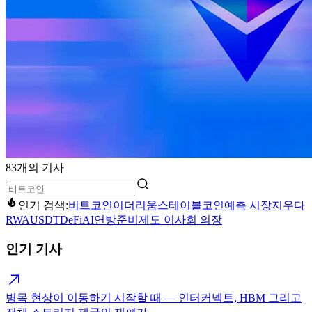
83개의 기사
인기 검색:
비트코인
이더리움
스테이블코인
예측 시장
지우다
RWA
USDT
DeFi
AI
연방준비제도 이사회 의장
인기 기사
병목 현상이 이동하기 시작할 때 — 인터커넥트, HBM 그리고