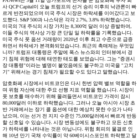
PANews는 3월 11일 싱가포르에 본사를 둔 암호화폐 투자 회
사 QCP Capital이 오늘 트럼프의 선거 승리 이후의 낙관론이 빠
르게 반전되었으며 미국 주식 시장은 하락세를 이어갔다고 보
도했다. S&P 500과 나스닥은 각각 2.7%, 3.8% 하락했습니다.
미국의 7대 주식의 시장 가치는 8,300억 달러 이상 증발하여,
이들 주식의 역사상 가장 큰 단일 일 하락률을 기록했습니다.
미국 주식 풋 옵션 거래량이 2020년 이후 최고 수준으로 급증
하면서 하락세가 본격화되었습니다. 최근의 촉매제는 무엇입
니까? 트럼프 대통령은 주말에 폭스 뉴스와의 인터뷰에서 경
기 침체 위험에 대해 태연한 태도를 보였습니다. 그는 "증권시
장 대통령"이라는 별명이 붙었음에도 불구하고 미국을 "고치
기" 위해서는 경기 침체가 필요할 수도 있다고 말했습니다.
암호화폐 시장에서 비트코인은 다시 한번 압력 밸브 역할을 하
며 위험 자산에 대한 주요 선행 지표 역할을 했습니다. 시장이
풋 보호를 매수하기 위해 몰려들면서 비트코인 ​​가격이 잠시
80,000달러 이하로 하락했습니다. 그러나 오늘 아시아 시장 초
반 거래에서는 장기 콜 옵션에 대한 예상치 못한 수요가 나타
났으며, 이는 선거 전 지지 수준인 75,000달러에서 빠르게 반등
할 신호일 수 있습니다. 시장 변동성에도 불구하고 모든 신호
가 하락세를 나타내는 것은 아닙니다. 위험 회피의 물결로 인
해 10년 만기 국채 수익률이 약 60베이시스포인트 하락했고 달