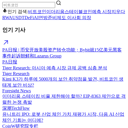
인기 검색:
비트코인
이더리움
스테이블코인
예측 시장
지우다
RWA
USDT
DeFi
AI
연방준비제도 이사회 의장
인기 기사
PA日报 | 币安开放美股资产转仓功能；Bybit就15亿美元黑客
事件起诉朝鲜和Lazarus Group
PA日报
Tiger Research: 아시아 예측 시장 규제 공백 심층 분석
Tiger Research
Kimi K3가 하루에 5000개의 보안 취약점을 발견, 비트코인 생
태계 보안 비상?
Foresight News
이더리움 스테이킹 비율 제한해야 할까? EIP-8363 제안으로 격
렬한 논쟁 촉발
深潮TechFlow
유니트리 IPO: 로봇 산업 체인 가치 재평가 시작, 다음 AI 산업
체인 기회는 어디에?
CoinW研究院专栏