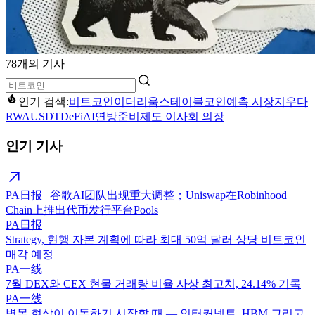
78개의 기사
인기 검색:
비트코인
이더리움
스테이블코인
예측 시장
지우다
RWA
USDT
DeFi
AI
연방준비제도 이사회 의장
인기 기사
PA日报 | 谷歌AI团队出现重大调整；Uniswap在Robinhood
Chain上推出代币发行平台Pools
PA日报
Strategy, 현행 자본 계획에 따라 최대 50억 달러 상당 비트코인
매각 예정
PA一线
7월 DEX와 CEX 현물 거래량 비율 사상 최고치, 24.14% 기록
PA一线
병목 현상이 이동하기 시작할 때 — 인터커넥트, HBM 그리고