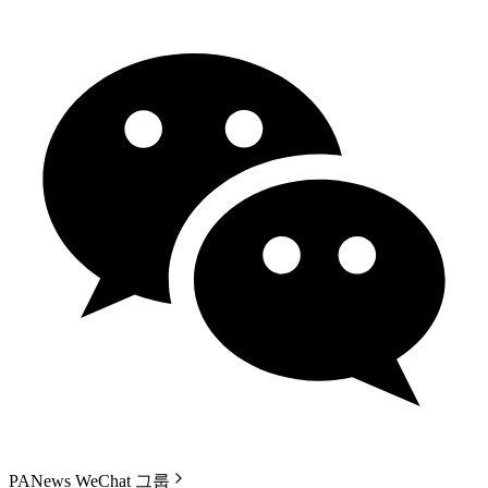
PANews WeChat 그룹