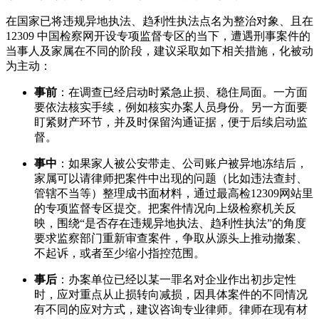
在国家已将违规异地执法、趋利性执法点名为整治对象、且在
12309 中国检察网开设专项监督专区的当下，遭遇刑事案件的
当事人及家属在不同的阶段，建议采取如下相关措施，化被动
为主动：
事前
：在调查已经启动时紧急止损、稳住局面。一方面
要依法核实手续，例如核实办案人员身份。另一方面要
盯紧财产环节，并及时保留沟通证据，便于后续启动监
督。
事中
：如果家人被公安带走、公司账户被异地冻结后，
家属可以请律师把案件中出现的问题（比如违法查封、
管辖不当等）整理成书面材料，通过最高检12309网站里
的专项监督专区提交。把案件情况向上级检察机关反
映，围绕“是否存在违规异地执法、趋利性执法”的角度
要求监察部门重新审查案件，争取从源头上推动撤案、
不起诉，或者至少缩小指控范围。
事后
：办案单位已经以某一罪名对企业作出初步定性
时，应对重点从止损转向减损，因具体案件的不同情况
有不同的应对方式，建议咨询专业律师。律师在现有材