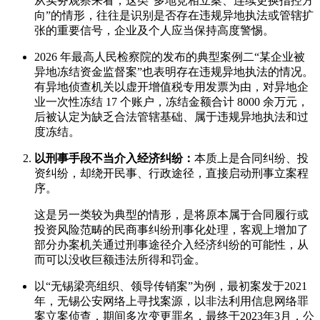
从实务观察来看，这类“多地竞相立案、连续更换指控方
向”的情形，往往是识别是否存在违规异地执法或管辖扩
张的重要信号，企业及个人应当保持高度警惕。
2026 年最高人民检察院的发布的典型案例二“某企业被
异地冻结资金监督案”也表明存在违规异地执法的情况。
有异地侦查机关以虚开增值税专用发票为由，对异地企
业一次性冻结 17 个账户，冻结金额合计 8000 余万元，
后被认定为缺乏合法管辖基础、属于违规异地执法和过
度冻结。
以刑事手段不当介入经济纠纷：
本质上是合同纠纷、投
资纠纷，却绕开民事、行政途径，直接启动刑事立案程
序。
这是另一类较为典型的情形，是将原本属于合同履行或
投资风险范畴的民商事纠纷刑事化处理，客观上增加了
部分办案机关通过刑事途径介入经济纠纷的可能性，从
而可以没收巨额违法所得和罚金。
以“无锡梁亮组织、领导传销案”为例，最初案发于2021
年，无锡公安网络上寻找案源，以非法利用信息网络罪
案立案侦查，期间多次变更罪名，最终于2023年3月，公