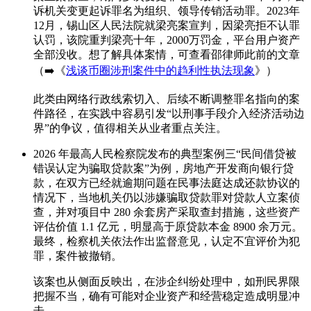
诉机关变更起诉罪名为组织、领导传销活动罪。2023年
12月，锡山区人民法院就梁亮案宣判，因梁亮拒不认罪
认罚，该院重判梁亮十年，2000万罚金，平台用户资产
全部没收。想了解具体案情，可查看邵律师此前的文章
（➡️《
浅谈币圈涉刑案件中的趋利性执法现象
》）
此类由网络行政线索切入、后续不断调整罪名指向的案
件路径，在实践中容易引发“以刑事手段介入经济活动边
界”的争议，值得相关从业者重点关注。
2026 年最高人民检察院发布的典型案例三“民间借贷被
错误认定为骗取贷款案”为例，房地产开发商向银行贷
款，在双方已经就逾期问题在民事法庭达成还款协议的
情况下，当地机关仍以涉嫌骗取贷款罪对贷款人立案侦
查，并对项目中 280 余套房产采取查封措施，这些资产
评估价值 1.1 亿元，明显高于原贷款本金 8900 余万元。
最终，检察机关依法作出监督意见，认定不宜评价为犯
罪，案件被撤销。
该案也从侧面反映出，在涉企纠纷处理中，如刑民界限
把握不当，确有可能对企业资产和经营稳定造成明显冲
击。