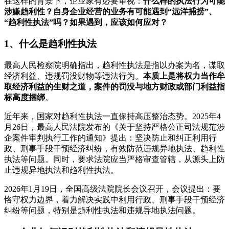
在这样的背景下，企业家有必要审视：
什么样的执法
行为
可能
涉嫌趋利性？
自身
企业经营的业务有可能遇到
“远洋捕捞”、
“
趋利性执法
”
吗？
如果
遇到
，应
该
如何应对
？
1、
什么是趋利性执法
最高人民检察院明确指出，趋利性执法是指以办案为名，谋取
经济利益、违规罚没财物等违法行为。
本质上是将权力当作牟
取经济利益的生财之道，案件的罚没与地方财政或部门利益指
标高度捆绑
。
近年来，国家对趋利性执法一直保持高压整治态势。2025年4
月26日，最高人民法院发布的《关于坚持严格公正司法规范涉
企案件审判执行工作的通知》提出：坚决防止和纠正利用行
政、刑事手段干预经济纠纷，有效防范违规异地执法、趋利性
执法等问题。同时，要求法院应当严格审查管辖，从源头上防
止违规异地执法和趋利性执法。
2026年1月19日，全国高级法院院长会议召开，会议提出：要
恪守权力边界，着力解决实践中利用行政、刑事手段干预经济
纠纷等问题，特别是趋利性执法和违规异地执法问题。