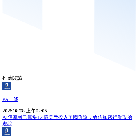
推薦閱讀
PA一线
2026/08/08 上午02:05
AI倡導者已籌集1.4億美元投入美國選舉，效仿加密行業政治
遊說