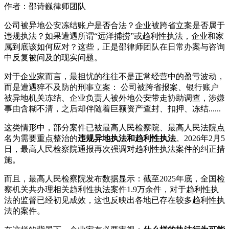
作者：邵诗巍律师团队
公司被异地公安冻结账户是否合法？企业被跨省立案是否属于
违规执法？如果遭遇所谓“远洋捕捞”或趋利性执法，企业和家
属到底该如何应对？这些，正是邵律师团队在日常办案与咨询
中反复被问及的现实问题。
对于企业家而言，最担忧的往往不是正常经营中的盈亏波动，
而是遭遇猝不及防的刑事立案： 公司被跨省报案、银行账户
被异地机关冻结、企业负责人被外地公安带走协助调查，涉嫌
事由含糊不清，之后却伴随着巨额资产查封、扣押、冻结......
这类情形中，部分案件已被最高人民检察院、最高人民法院点
名为需要重点整治的
违规异地执法和趋利性执法
。2026年2月5
日，最高人民检察院通报再次强调对趋利性执法案件的纠正措
施。
而且，最高人民检察院发布数据显示：截至2025年底，全国检
察机关共办理相关趋利性执法案件1.9万余件，对于趋利性执
法的监督已经初见成效，这也反映出各地已存在较多趋利性执
法的案件。