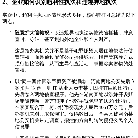
2、
企业如何识别趋利性执法和违规异地执法
实践中，趋利性执法的表现形式多样，核心特征可总结为以下
两点。
随意扩大管辖权：
以违规异地执法实施跨省抓捕，肆意
查封、冻结，甚至划扣外地企业和个人财产。
这是指办案机关并不是基于犯罪嫌疑人居住地依法行使
管辖权，而是通过配侦公司提供线索、指定管辖等方式
强行链接管辖，从而主导侦查活动，掌握涉案财物的处
置权。
以“同一案件因涉巨额资产被湖南、河南两地公安先后立
案扣押”为例，圳 IT 从业人员李某，因持有巨额比特币
先后卷入两地侦查程序。他先在湖南某地以涉嫌开设赌
场罪被传唤，警方扣押了他数字钱包里的103个比特币，
在李某配合下，将比特币变现为人民币4961万余元，后
办案机关对其取保候审。仅隔数日后，李某又被河南某
地公安机关带走调查，指控的方向则转为侵犯公民个人
信息罪。