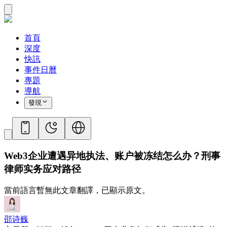
首頁
深度
快訊
事件日曆
專題
導航
發現
Web3企业遭遇异地执法、账户被冻结怎么办？刑事
律师实务应对路径
當前語言暫無此文章翻譯，已顯示原文。
邵诗巍