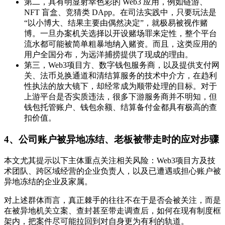
第二，具有明显射幸色彩的 Web3 应用，例如链游、
NFT 盲盒、竞猜类 DApp。在司法实践中，只要玩法是
“以小博大、结果主要由偶然决定”，就极易被视作赌
博。一旦办案机关选择以开设赌场罪来定性，整个平台
流水都可能被简单粗暴地纳入赌资。而且，这类应用的
用户全国分布，为远洋捕捞提供了现成的理由。
第三，Web3项目方、数字钱包服务商，以及提供支付网
关、法币兑换通道和清结算服务的技术中介方，在趋利
性执法的放大镜下，却经常成为顺带处理的目标。对于
上游平台是否实质违法，很多下游服务商并不明知，但
钱包托管账户、钱包余额、结算备付金都具有极高的查
扣价值。
4、
公司账户被异地冻结、老板被带走时的应对步骤
本文尤其提示以下主体重点关注相关风险：Web3项目方及技
术团队、跨区域经营的企业负责人，以及已遭遇或担心账户被
异地冻结的企业及家属。
对上述群体而言，真正棘手的往往不在于是否会被关注，而是
在被异地机关立案、查封甚至带走调查后，如何在现有制度框
架内，把案件尽可能拉回到对自身更为有利的轨道。