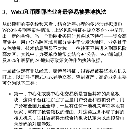
3、
Web3
和币圈哪些业务最容易被异地执法
从邵律师的实务经验来看，结合近年办理的多起涉虚拟货币、
Web3业务刑事案件情况，上述风险特征在被立案企业中呈现
出一定的共性。当一个币圈业务同时具备以下特征——资金高
度集中、用户分布跨区域且部分集中于欠发达地区、业务处于
灰色地带、技术信息明显不对称——往往更容易进入刑事风险
高发区。实践中，办案单位通常会结合9·4公告、9·24通知以
及2026年最新的2·6通知等政策文件作为执法依据。
一旦被认定有非法经营、赌博等特征，很容易被某些地方机关
盯上，以远洋捕捞式方式异地立案、查封资产，高危业务主要
可分为以下三类：
第一，中心化或类中心化交易所是首当其冲的高危板
块。这类平台往往沉淀了巨量用户资金和虚拟资产，用
户分布全国乃至全球，一旦有任何一地机关声称本地有
玩家，就有了抢管辖权的理由。对这类业务不够了解的
相关机关，往往容易将永续合约板块认定为以虚拟货币
为筹码的对赌游戏。