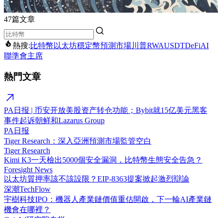
47篇文章
熱搜:
比特幣
以太坊
穩定幣
預測市場
川普
RWA
USDT
DeFi
AI
聯準會主席
熱門文章
PA日报 | 币安开放美股资产转仓功能；Bybit就15亿美元黑客
事件起诉朝鲜和Lazarus Group
PA日报
Tiger Research：深入亞洲預測市場監管空白
Tiger Research
Kimi K3一天檢出5000個安全漏洞，比特幣生態安全告急？
Foresight News
以太坊質押率該不該設限？EIP-8363提案掀起激烈辯論
深潮TechFlow
宇樹科技IPO：機器人產業鏈價值重估開啟，下一輪AI產業鏈
機會在哪裡？