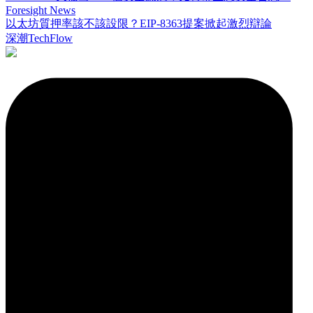
Foresight News
以太坊質押率該不該設限？EIP-8363提案掀起激烈辯論
深潮TechFlow