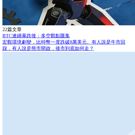
22篇文章
BTC連續暴跌後：多空觀點匯集
宏觀環境劇變，比特幣一度跌破8萬美元。有人說是牛市回
踩，有人說是熊市開啟，後市到底如何走？