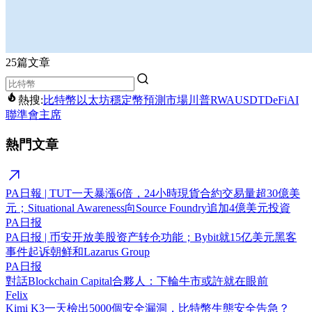
25篇文章
熱搜:
比特幣
以太坊
穩定幣
預測市場
川普
RWA
USDT
DeFi
AI
聯準會主席
熱門文章
PA日報 | TUT一天暴漲6倍，24小時現貨合約交易量超30億美
元；Situational Awareness向Source Foundry追加4億美元投資
PA日报
PA日报 | 币安开放美股资产转仓功能；Bybit就15亿美元黑客
事件起诉朝鲜和Lazarus Group
PA日报
對話Blockchain Capital合夥人：下輪牛市或許就在眼前
Felix
Kimi K3一天檢出5000個安全漏洞，比特幣生態安全告急？