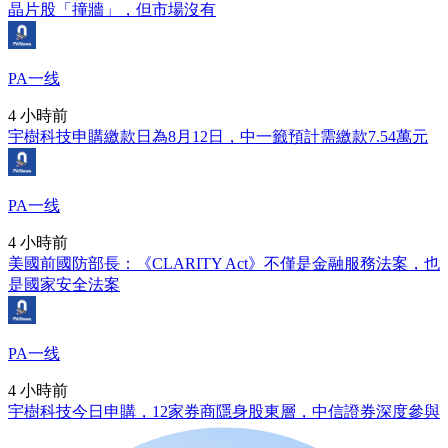
晶片股「撞牆」，但市場沒有
PA一线
4 小時前
宇樹科技申購繳款日為8月12日，中一籤預計需繳款7.54萬元
PA一线
4 小時前
美國前國防部長：《CLARITY Act》不僅是金融服務法案，也
是國家安全法案
PA一线
4 小時前
宇樹科技今日申購，12家券商隱身股東層，中信證券深度參與