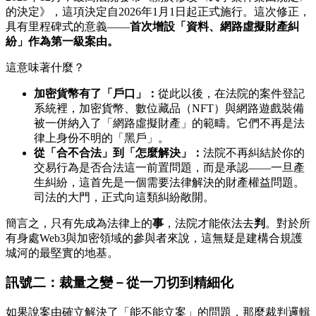
的決定》，這項決定自2026年1月1日起正式施行。這次修正，
具有里程碑式的意義——
首次增設「資料、網路虛擬財產糾
紛」作為第一級案由。
這意味著什麼？
加密貨幣有了「戶口」：
從此以後，在法院的案件登記
系統裡，加密貨幣、數位藏品（NFT）與網路遊戲裝備
被一併納入了「網路虛擬財產」的範疇。它們不再是法
律上身份不明的「黑戶」。
從「合不合法」到「怎麼解決」：
法院不再糾結於你的
交易行為是否合法這一前置問題，而是承認——一旦產
生糾紛，這首先是一個需要法律解決的財產權益問題。
司法的大門，正式向這類糾紛敞開。
簡言之，只有先成為法律上的
事
，法院才能依法去
判
。對於所
有身處Web3與加密領域的參與者來說，這無疑是建構合規護
城河的最堅實的地基。
訊號二：裁量之變－從一刀切到精細化
如果說案由確立解決了「能不能立案」的問題，那麼裁判邏輯