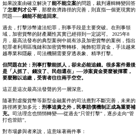
如果說案由確立解決了
能不能立案
的問題，裁判邏輯轉變回答
了
怎麼判才公平
，那麼救濟路徑的完善，則直指一個更現實的
問題——
錢能不能追回來
。
過去，打擊涉幣違法犯罪，刑事手段是主要突破。在刑事領
域，加密貨幣的財產屬性其實已經得到一定認可。 2025年8
月，最高法發布的典型案例中就有涉及加密貨幣的案例，指出
犯罪者利用區塊鏈和加密貨幣轉移、掩飾犯罪資金，手法越來
越專業和隱蔽，司法機關需要穿透表象、精準打擊。
但問題在於：刑事打擊能抓人，卻未必能追錢。很多案件最後
是「人抓了、錢沒了、民怨還在」──涉案資金要麼被揮霍，
要麼難以追繳，受害者往往兩手空空。
這正是這次最高法發聲的另一層深意。
隨著對虛擬貨幣等新型金融案件的司法應對不斷完善，未來的
路徑將更加多元：
刑事追責之外，民事賠償機制正成為重要補
充。
司法理念也悄悄轉變──從過去“只管打擊”，逐步走向“管
打也管賠”。
對市場參與者來說，這意味著兩件事：