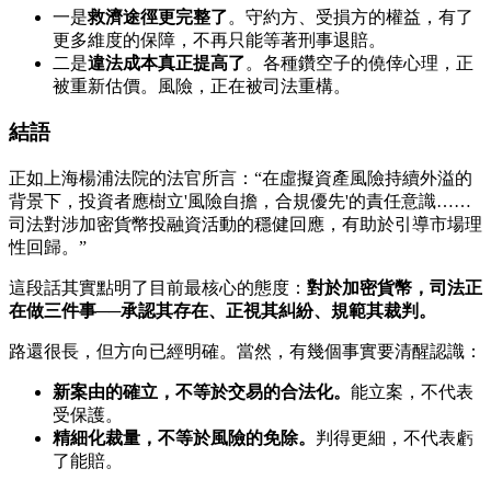
一是
救濟途徑更完整了
。守約方、受損方的權益，有了
更多維度的保障，不再只能等著刑事退賠。
二是
違法成本真正提高了
。各種鑽空子的僥倖心理，正
被重新估價。風險，正在被司法重構。
結語
正如上海楊浦法院的法官所言：“在虛擬資產風險持續外溢的
背景下，投資者應樹立'風險自擔，合規優先'的責任意識……
司法對涉加密貨幣投融資活動的穩健回應，有助於引導市場理
性回歸。”
這段話其實點明了目前最核心的態度：
對於加密貨幣，司法正
在做三件事──承認其存在、正視其糾紛、規範其裁判。
路還很長，但方向已經明確。當然，有幾個事實要清醒認識：
新案由的確立，不等於交易的合法化。
能立案，不代表
受保護。
精細化裁量，不等於風險的免除。
判得更細，不代表虧
了能賠。