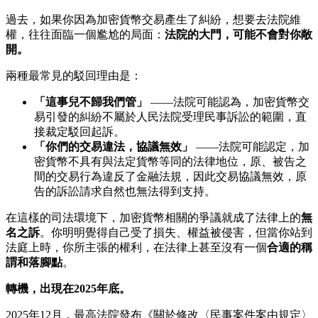
過去，如果你因為加密貨幣交易產生了糾紛，想要去法院維
權，往往面臨一個尷尬的局面：
法院的大門，可能不會對你敞
開。
兩種最常見的駁回理由是：
「這事兒不歸我們管」
——法院可能認為，加密貨幣交
易引發的糾紛不屬於人民法院受理民事訴訟的範圍，直
接裁定駁回起訴。
「你們的交易違法，協議無效」
——法院可能認定，加
密貨幣不具有與法定貨幣等同的法律地位，原、被告之
間的交易行為違反了金融法規，因此交易協議無效，原
告的訴訟請求自然也無法得到支持。
在這樣的司法環境下，加密貨幣相關的爭議就成了法律上的
無
名之訴
。你明明覺得自己受了損失、權益被侵害，但當你站到
法庭上時，你所主張的權利，在法律上甚至沒有一個
合適的稱
謂和落腳點
。
轉機，出現在2025年底。
2025年12月，最高法院發布《關於修改〈民事案件案由規定〉