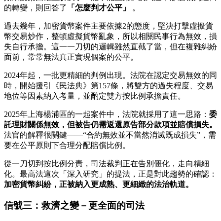
的轉變，則回答了
「怎麼判才公平」
。
過去幾年，加密貨幣案件主要依據2的態度，堅決打擊虛擬貨
幣交易炒作，整頓虛擬貨幣亂象，所以相關民事行為無效，損
失自行承擔。這一一刀切的邏輯雖然直截了當，但在複雜糾紛
面前，常常無法真正實現個案的公平。
2024年起，一批更精細的判例出現。法院在認定交易無效的同
時，開始援引《民法典》第157條，將雙方的過失程度、交易
地位等因素納入考量，並酌定雙方按比例承擔責任。
2025年上海楊浦區的一起案件中，法院就採用了這一思路：
委
託理財關係無效，但被告仍需返還原告部分款項並賠償損失。
法官的解釋很關鍵——“合約無效並不當然消滅既成損失”，需
要在公平原則下合理分配賠償比例。
從一刀切到按比例分責，司法裁判正在告別僵化，走向精細
化。最高法這次「深入研究」的提法，正是對此趨勢的確認：
加密貨幣糾紛，正被納入更成熟、更細緻的法治軌道。
信號三：救濟之變－更全面的司法