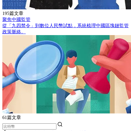
195篇文章
聚焦中國監管
從「九四禁令」到數位人民幣試點，系統梳理中國區塊鏈監管
政策脈絡。
61篇文章