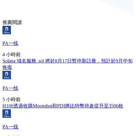
推薦閱讀
PA一线
4 小時前
Solana 域名服務 .sol 將於8月17日暫停新註冊，預計於9月中旬
恢復
PA一线
5 小時前
H100透過收購Moonshot和PDI將比特幣持倉提升至3506枚
PA一线