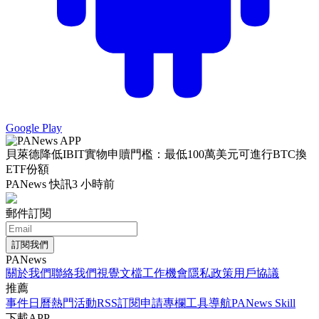
Google Play
貝萊德降低IBIT實物申贖門檻：最低100萬美元可進行BTC換
ETF份額
PANews 快訊
3 小時前
郵件訂閱
訂閱我們
PANews
關於我們
聯絡我們
視覺文檔
工作機會
隱私政策
用戶協議
推薦
事件日曆
熱門活動
RSS訂閱
申請專欄
工具導航
PANews Skill
下載APP