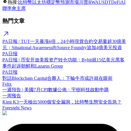
熱搜:
比特幣
以太坊
穩定幣
預測市場
川普
RWA
USDT
DeFi
AI
聯準會主席
熱門文章
PA日報 | TUT一天暴漲6倍，24小時現貨合約交易量超30億美
元；Situational Awareness向Source Foundry追加4億美元投資
PA日报
PA日报 | 币安开放美股资产转仓功能；Bybit就15亿美元黑客
事件起诉朝鲜和Lazarus Group
PA日报
對話Blockchain Capital合夥人：下輪牛市或許就在眼前
Felix
一週預告 | 美國7月CPI數據公佈；宇樹科技啟動申購
一周预告
Kimi K3一天檢出5000個安全漏洞，比特幣生態安全告急？
Foresight News