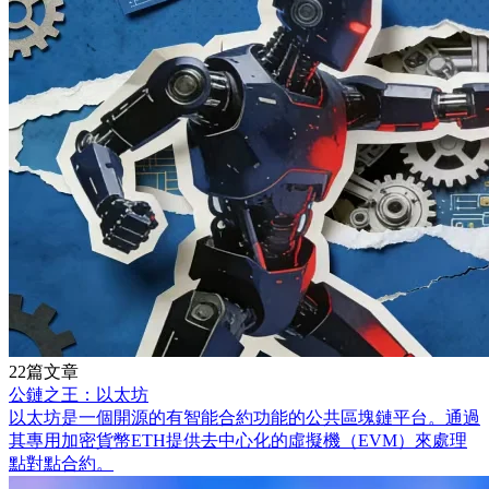
22篇文章
公鏈之王：以太坊
以太坊是一個開源的有智能合約功能的公共區塊鏈平台。通過
其專用加密貨幣ETH提供去中心化的虛擬機（EVM）來處理
點對點合約。