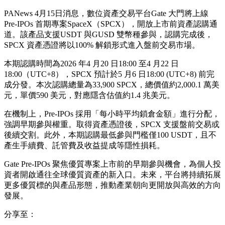
PANews 4月15日消息，數位資產交易平台Gate 大門將上線
Pre-IPOs 首期專案SpaceX（SPCX），開放上市前資產認購通
道。該產品支援USDT 與GUSD 雙幣種參與，認購完成後，
SPCX 資產憑證將以100% 解鎖形式進入盤前交易市場。
本期認購時間為2026 年4 月20 日18:00 至4 月22 日
18:00（UTC+8），SPCX 預計於5 月6 日18:00 (UTC+8) 前完
成分發。本次認購總量為33,900 SPCX，總價值約2,000.1 萬美
元，單價590 美元，對應隱含估值約1.4 兆美元。
在機制上，Pre-IPOs 採用「每小時平均鎖倉金額」進行分配，
強調早期參與權重。取得資產憑證後，SPCX 支援盤前交易或
後續交割。此外，本期認購最低參與門檻僅100 USDT，且不
產生手續費、託管費及收益提成等隱性損耗。
Gate Pre-IPOs 聚焦優質專案上市前的早期參與機會，為個人投
資者開啟通往全球優質資產的新入口。未來，平台將持續拓展
更多優質標的與產品形態，推動產業朝向更開放與高效的方向
發展。
分享至：