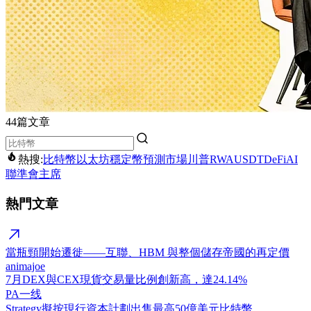
44篇文章
熱搜:
比特幣
以太坊
穩定幣
預測市場
川普
RWA
USDT
DeFi
AI
聯準會主席
熱門文章
當瓶頸開始遷徙——互聯、HBM 與整個儲存帝國的再定價
animajoe
7月DEX與CEX現貨交易量比例創新高，達24.14%
PA一线
Strategy擬按現行資本計劃出售最高50億美元比特幣