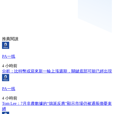
推薦閱讀
PA一线
4 小時前
分析：比特幣或迎來新一輪上漲週期，關鍵底部可能已經出現
PA一线
4 小時前
Tom Lee：7月非農數據的“鴿派反應”顯示市場仍被通脹擔憂束
縛