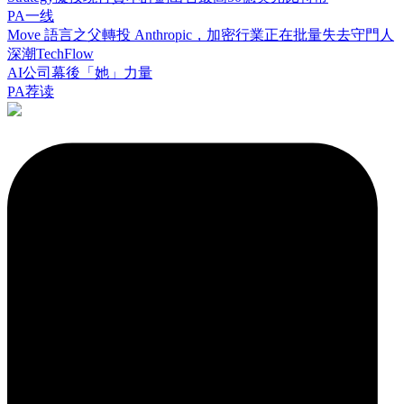
PA一线
Move 語言之父轉投 Anthropic，加密行業正在批量失去守門人
深潮TechFlow
AI公司幕後「她」力量
PA荐读