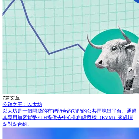
7篇文章
公鏈之王：以太坊
以太坊是一個開源的有智能合約功能的公共區塊鏈平台。通過
其專用加密貨幣ETH提供去中心化的虛擬機（EVM）來處理
點對點合約。