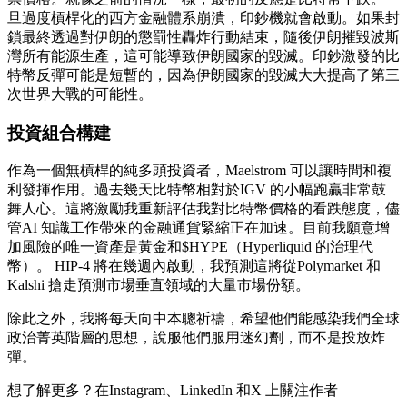
旦過度槓桿化的西方金融體系崩潰，印鈔機就會啟動。如果封
鎖最終透過對伊朗的懲罰性轟炸行動結束，隨後伊朗摧毀波斯
灣所有能源生產，這可能導致伊朗國家的毀滅。印鈔激發的比
特幣反彈可能是短暫的，因為伊朗國家的毀滅大大提高了第三
次世界大戰的可能性。
投資組合構建
作為一個無槓桿的純多頭投資者，Maelstrom 可以讓時間和複
利發揮作用。過去幾天比特幣相對於IGV 的小幅跑贏非常鼓
舞人心。這將激勵我重新評估我對比特幣價格的看跌態度，儘
管AI 知識工作帶來的金融通貨緊縮正在加速。目前我願意增
加風險的唯一資產是黃金和$HYPE（Hyperliquid 的治理代
幣）。 HIP-4 將在幾週內啟動，我預測這將從Polymarket 和
Kalshi 搶走預測市場垂直領域的大量市場份額。
除此之外，我將每天向中本聰祈禱，希望他們能感染我們全球
政治菁英階層的思想，說服他們服用迷幻劑，而不是投放炸
彈。
想了解更多？在Instagram、LinkedIn 和X 上關注作者