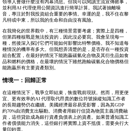
領導人會做什麼沒有內幕消息。但我可以閱讀主流宣傳敘事，
並利用AI 代理使用公開資訊進行簡單計算。我試著抽離噪
音，專注於對我投資組合重要的事情。幸運的是，我不住在黎
凡特或中東，所以我的生命和自由沒有風險。
在我簡化的世界觀中，有三種情景需要考慮；實際上是四種，
但第四種核戰是無法投資的，因此沒必要寫。我會呈現每一
種，然後深入探討它們可能如何影響比特幣價格。我不知道每
種情況的機率有多大。但我想弄清楚的是，是否存在一種投資
組合配置，在最好的情況下能跑贏碳氫化合物及其衍生品如食
品和燃料的價格，在最壞的情況下雖然跑輸碳氫化合物價格但
能跑贏所有主要資產類別。
情境一：回歸正常
在這種情況下，戰爭立即結束，恢復戰前現狀。然而，用更便
宜、更有效率的AI 代理取代昂貴的數位符號操縱知識工作者
的長期趨勢仍在繼續。美國經濟最容易受影響，因為其GDP
約70%由消費支出驅動。消費者用銀行信貸為物質主義消費融
資，這些貸款成為銀行資產負債表上的資產。如果普通知識工
作者償債能力消失，這些銀行將實際上資不抵債，需要央行大
量印鈔票。