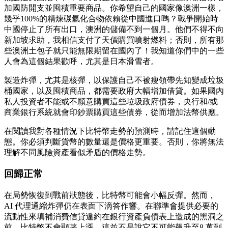
加國防開支並囤積重要商品。你希望自己的國家像澳洲一樣，
幾乎100%的精煉碳氫化合物依賴從中國進口嗎？戰爭開始時
中國停止了所有出口，澳洲的儲備不到一個月。他們不得不向
新加坡求助，我相信支付了天價購買噴射燃料；否則，所有那
些澳洲土包子就只能無限期留在國內了！我知道你們中的一些
人會為這個結果歡呼，尤其是日本滑雪者。
製造炸彈，尤其是核彈，以保護自己不被瘦領帶先知變成垃圾
桶國家，以及囤積商品，都需要政府大幅增加借貸。如果國內
私人投資者不能或不願意購買這些垃圾政府債券，央行和/或
商業銀行系統就會印鈔票購買這些債券，從而增加法幣供應。
在閱讀我對各種情況下比特幣走勢的預測時，請記住這個動
態。你必須判斷貨幣的數量還是價格更重要。否則，你將無法
理解不同風險資產看似矛盾的價格走勢。
回歸正常
在局勢恢復到戰前狀態後，比特幣可能會小幅反彈。然而，
AI 代理通縮炸彈仍在表面下滴答作響。在聯準會提供必要的
流動性來填補消費信貸違約在銀行資產負債表上造成的黑洞之
前，比特幣不會顯著上漲。這並不是說它不可能飆升至8 萬到