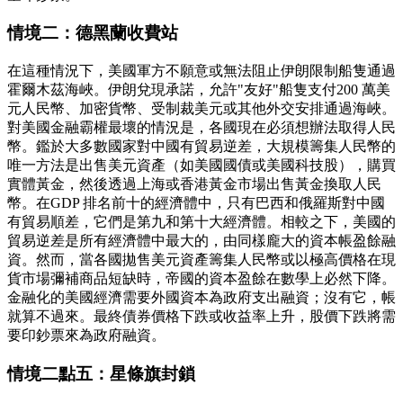
情境二：德黑蘭收費站
在這種情況下，美國軍方不願意或無法阻止伊朗限制船隻通過
霍爾木茲海峽。伊朗兌現承諾，允許"友好"船隻支付200 萬美
元人民幣、加密貨幣、受制裁美元或其他外交安排通過海峽。
對美國金融霸權最壞的情況是，各國現在必須想辦法取得人民
幣。鑑於大多數國家對中國有貿易逆差，大規模籌集人民幣的
唯一方法是出售美元資產（如美國國債或美國科技股），購買
實體黃金，然後透過上海或香港黃金市場出售黃金換取人民
幣。在GDP 排名前十的經濟體中，只有巴西和俄羅斯對中國
有貿易順差，它們是第九和第十大經濟體。相較之下，美國的
貿易逆差是所有經濟體中最大的，由同樣龐大的資本帳盈餘融
資。然而，當各國拋售美元資產籌集人民幣或以極高價格在現
貨市場彌補商品短缺時，帝國的資本盈餘在數學上必然下降。
金融化的美國經濟需要外國資本為政府支出融資；沒有它，帳
就算不過來。最終債券價格下跌或收益率上升，股價下跌將需
要印鈔票來為政府融資。
情境二點五：星條旗封鎖