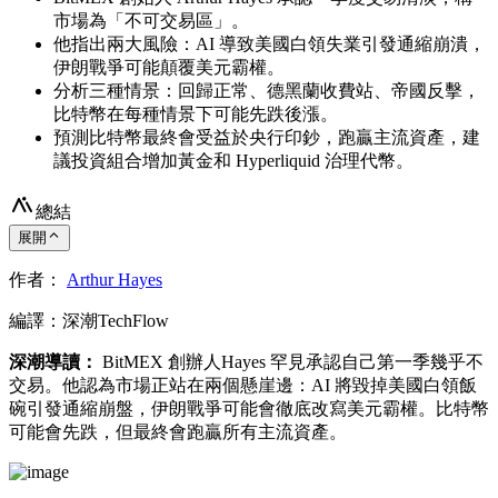
市場為「不可交易區」。
他指出兩大風險：AI 導致美國白領失業引發通縮崩潰，
伊朗戰爭可能顛覆美元霸權。
分析三種情景：回歸正常、德黑蘭收費站、帝國反擊，
比特幣在每種情景下可能先跌後漲。
預測比特幣最終會受益於央行印鈔，跑贏主流資產，建
議投資組合增加黃金和 Hyperliquid 治理代幣。
總結
展開
作者：
Arthur Hayes
編譯：深潮TechFlow
深潮導讀：
BitMEX 創辦人Hayes 罕見承認自己第一季幾乎不
交易。他認為市場正站在兩個懸崖邊：AI 將毀掉美國白領飯
碗引發通縮崩盤，伊朗戰爭可能會徹底改寫美元霸權。比特幣
可能會先跌，但最終會跑贏所有主流資產。