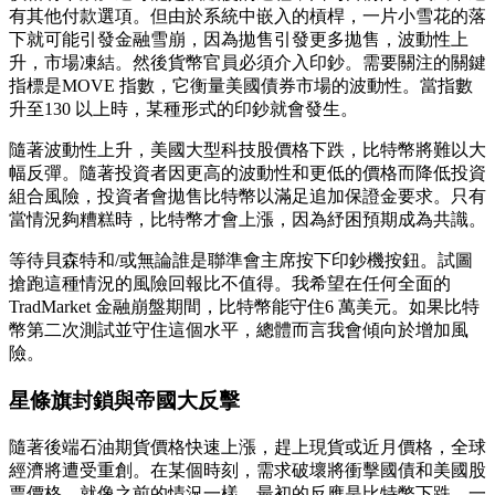
有其他付款選項。但由於系統中嵌入的槓桿，一片小雪花的落
下就可能引發金融雪崩，因為拋售引發更多拋售，波動性上
升，市場凍結。然後貨幣官員必須介入印鈔。需要關注的關鍵
指標是MOVE 指數，它衡量美國債券市場的波動性。當指數
升至130 以上時，某種形式的印鈔就會發生。
隨著波動性上升，美國大型科技股價格下跌，比特幣將難以大
幅反彈。隨著投資者因更高的波動性和更低的價格而降低投資
組合風險，投資者會拋售比特幣以滿足追加保證金要求。只有
當情況夠糟糕時，比特幣才會上漲，因為紓困預期成為共識。
等待貝森特和/或無論誰是聯準會主席按下印鈔機按鈕。試圖
搶跑這種情況的風險回報比不值得。我希望在任何全面的
TradMarket 金融崩盤期間，比特幣能守住6 萬美元。如果比特
幣第二次測試並守住這個水平，總體而言我會傾向於增加風
險。
星條旗封鎖與帝國大反擊
隨著後端石油期貨價格快速上漲，趕上現貨或近月價格，全球
經濟將遭受重創。在某個時刻，需求破壞將衝擊國債和美國股
票價格。就像之前的情況一樣，最初的反應是比特幣下跌。一