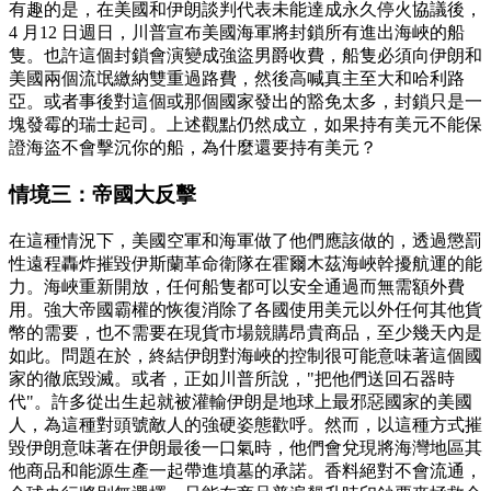
有趣的是，在美國和伊朗談判代表未能達成永久停火協議後，
4 月12 日週日，川普宣布美國海軍將封鎖所有進出海峽的船
隻。也許這個封鎖會演變成強盜男爵收費，船隻必須向伊朗和
美國兩個流氓繳納雙重過路費，然後高喊真主至大和哈利路
亞。或者事後對這個或那個國家發出的豁免太多，封鎖只是一
塊發霉的瑞士起司。上述觀點仍然成立，如果持有美元不能保
證海盜不會擊沉你的船，為什麼還要持有美元？
情境三：帝國大反擊
在這種情況下，美國空軍和海軍做了他們應該做的，透過懲罰
性遠程轟炸摧毀伊斯蘭革命衛隊在霍爾木茲海峽幹擾航運的能
力。海峽重新開放，任何船隻都可以安全通過而無需額外費
用。強大帝國霸權的恢復消除了各國使用美元以外任何其他貨
幣的需要，也不需要在現貨市場競購昂貴商品，至少幾天內是
如此。問題在於，終結伊朗對海峽的控制很可能意味著這個國
家的徹底毀滅。或者，正如川普所說，"把他們送回石器時
代"。許多從出生起就被灌輸伊朗是地球上最邪惡國家的美國
人，為這種對頭號敵人的強硬姿態歡呼。然而，以這種方式摧
毀伊朗意味著在伊朗最後一口氣時，他們會兌現將海灣地區其
他商品和能源生產一起帶進墳墓的承諾。香料絕對不會流通，