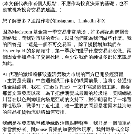
(本文僅代表作者個人觀點，不應作為投資決策的基礎，也不
應被視為投資交易的建議。)
想了解更多？追蹤作者的Instagram、LinkedIn 和X
因為Maelstrom 基金第一季交易非常清淡，許多經紀商偶爾會
聯絡我，問我對市場的看法，以及他們能為我們做些什麼。我
的回答是："這是一個不可交易區"。除了慢慢增加我們在
Hyperliquid 的多頭頭寸，第一季我們幾乎什麼交易都沒做。兩
個因素疊加產生了交易死區，至少對我們的純做多部位來說是
如此。
AI 代理的激增將摧毀靈活勞動力市場的西方已開發經濟體
（主要是美國）中普通知識工作者的職業前景，這將引發通縮
性金融崩潰。我在《This Is Fine》一文中寫過這個主題。自從
那篇文章發表以來，為了把伊朗變成最新的垃圾場，美國總統
川普在以色列總理內塔尼亞胡的支持下，對伊朗發動了一場選
擇性戰爭。戰爭打了近七週，唯一重要的問題是霍爾木茲海峽
的商品和貨物流動將如何安排。
我總是在發表戰爭或地緣政治觀點時聲明，我只是一個簡單的
滑雪愛好者、跳house 音樂的加密貨幣玩家。我對戰爭或全球