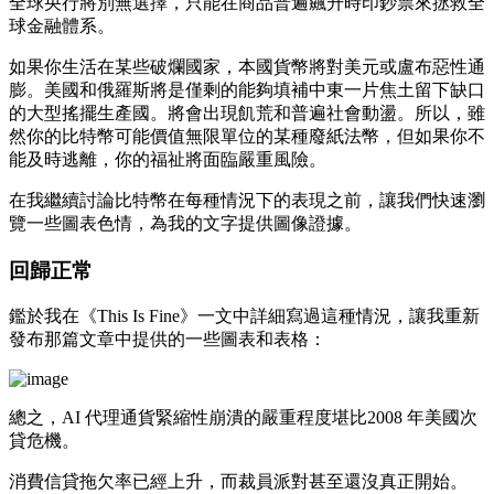
全球央行將別無選擇，只能在商品普遍飆升時印鈔票來拯救全
球金融體系。
如果你生活在某些破爛國家，本國貨幣將對美元或盧布惡性通
膨。美國和俄羅斯將是僅剩的能夠填補中東一片焦土留下缺口
的大型搖擺生產國。將會出現飢荒和普遍社會動盪。所以，雖
然你的比特幣可能價值無限單位的某種廢紙法幣，但如果你不
能及時逃離，你的福祉將面臨嚴重風險。
在我繼續討論比特幣在每種情況下的表現之前，讓我們快速瀏
覽一些圖表色情，為我的文字提供圖像證據。
回歸正常
鑑於我在《This Is Fine》一文中詳細寫過這種情況，讓我重新
發布那篇文章中提供的一些圖表和表格：
總之，AI 代理通貨緊縮性崩潰的嚴重程度堪比2008 年美國次
貸危機。
消費信貸拖欠率已經上升，而裁員派對甚至還沒真正開始。