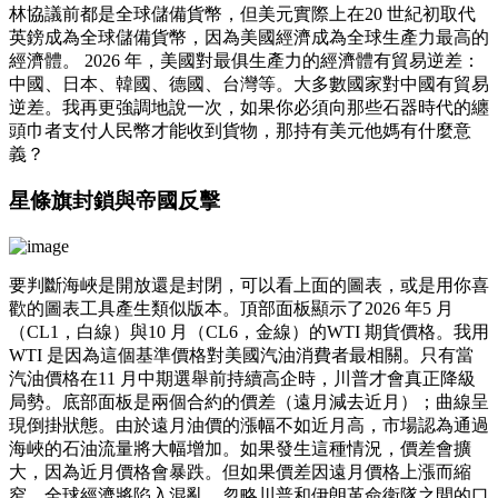
林協議前都是全球儲備貨幣，但美元實際上在20 世紀初取代
英鎊成為全球儲備貨幣，因為美國經濟成為全球生產力最高的
經濟體。 2026 年，美國對最俱生產力的經濟體有貿易逆差：
中國、日本、韓國、德國、台灣等。大多數國家對中國有貿易
逆差。我再更強調地說一次，如果你必須向那些石器時代的纏
頭巾者支付人民幣才能收到貨物，那持有美元他媽有什麼意
義？
星條旗封鎖與帝國反擊
要判斷海峽是開放還是封閉，可以看上面的圖表，或是用你喜
歡的圖表工具產生類似版本。頂部面板顯示了2026 年5 月
（CL1，白線）與10 月（CL6，金線）的WTI 期貨價格。我用
WTI 是因為這個基準價格對美國汽油消費者最相關。只有當
汽油價格在11 月中期選舉前持續高企時，川普才會真正降級
局勢。底部面板是兩個合約的價差（遠月減去近月）；曲線呈
現倒掛狀態。由於遠月油價的漲幅不如近月高，市場認為通過
海峽的石油流量將大幅增加。如果發生這種情況，價差會擴
大，因為近月價格會暴跌。但如果價差因遠月價格上漲而縮
窄，全球經濟將陷入混亂。忽略川普和伊朗革命衛隊之間的口