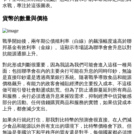
水戰，專注於這張圖表。
貨幣的數量與價格
戰爭開始後，兩年期公債殖利率（白線）的飆漲幅度遠高於聯
邦基金有效利率（金線）。這顯示市場認為聯準會會升息以對
抗能源通膨上升。
對此形成判斷很重要，因為我認為我們可能會進入這樣一種局
面：包括聯準會在內的主要央行可能在升息的同時印鈔，無論
是直接印鈔還是透過商業銀行系統。隨著戰爭導致食品和能源
價格飆升，有能力的政客會補貼經濟的主要投入成本。不這樣
做可能引發社會動盪或飢荒。但為了防止通膨蔓延到所有商品
和服務，央行必須透過升息來摧毀需求，抑制經濟中信貸敏感
部分的活動。任何借錢購買商品和服務的實體，如果信貸成本
上升，都會減少支出。
如果央行就此打住，那我對比特幣的預測會很直接。在人們減
少食品和能源以外所有支出的環境下，比特幣價格會下跌。但
無論是美國治下和平秩序的盟友還是對手，每個國家都必須增