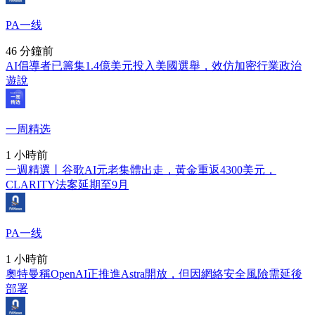
PA一线
46 分鐘前
AI倡導者已籌集1.4億美元投入美國選舉，效仿加密行業政治
遊說
一周精选
1 小時前
一週精選丨谷歌AI元老集體出走，黃金重返4300美元，
CLARITY法案延期至9月
PA一线
1 小時前
奧特曼稱OpenAI正推進Astra開放，但因網絡安全風險需延後
部署