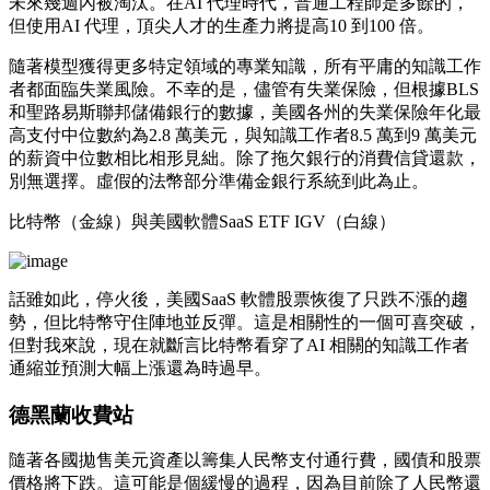
未來幾週內被淘汰。在AI 代理時代，普通工程師是多餘的，
但使用AI 代理，頂尖人才的生產力將提高10 到100 倍。
隨著模型獲得更多特定領域的專業知識，所有平庸的知識工作
者都面臨失業風險。不幸的是，儘管有失業保險，但根據BLS
和聖路易斯聯邦儲備銀行的數據，美國各州的失業保險年化最
高支付中位數約為2.8 萬美元，與知識工作者8.5 萬到9 萬美元
的薪資中位數相比相形見絀。除了拖欠銀行的消費信貸還款，
別無選擇。虛假的法幣部分準備金銀行系統到此為止。
比特幣（金線）與美國軟體SaaS ETF IGV（白線）
話雖如此，停火後，美國SaaS 軟體股票恢復了只跌不漲的趨
勢，但比特幣守住陣地並反彈。這是相關性的一個可喜突破，
但對我來說，現在就斷言比特幣看穿了AI 相關的知識工作者
通縮並預測大幅上漲還為時過早。
德黑蘭收費站
隨著各國拋售美元資產以籌集人民幣支付通行費，國債和股票
價格將下跌。這可能是個緩慢的過程，因為目前除了人民幣還