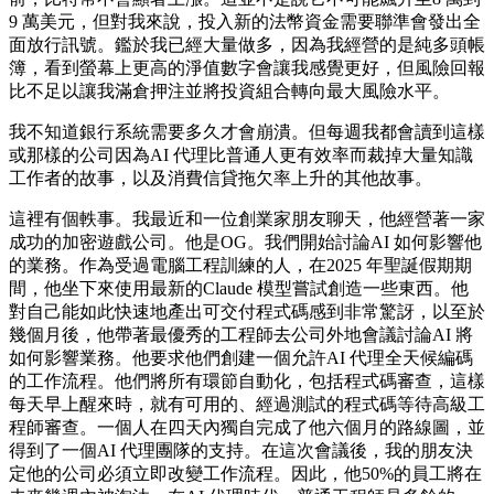
9 萬美元，但對我來說，投入新的法幣資金需要聯準會發出全
面放行訊號。鑑於我已經大量做多，因為我經營的是純多頭帳
簿，看到螢幕上更高的淨值數字會讓我感覺更好，但風險回報
比不足以讓我滿倉押注並將投資組合轉向最大風險水平。
我不知道銀行系統需要多久才會崩潰。但每週我都會讀到這樣
或那樣的公司因為AI 代理比普通人更有效率而裁掉大量知識
工作者的故事，以及消費信貸拖欠率上升的其他故事。
這裡有個軼事。我最近和一位創業家朋友聊天，他經營著一家
成功的加密遊戲公司。他是OG。我們開始討論AI 如何影響他
的業務。作為受過電腦工程訓練的人，在2025 年聖誕假期期
間，他坐下來使用最新的Claude 模型嘗試創造一些東西。他
對自己能如此快速地產出可交付程式碼感到非常驚訝，以至於
幾個月後，他帶著最優秀的工程師去公司外地會議討論AI 將
如何影響業務。他要求他們創建一個允許AI 代理全天候編碼
的工作流程。他們將所有環節自動化，包括程式碼審查，這樣
每天早上醒來時，就有可用的、經過測試的程式碼等待高級工
程師審查。一個人在四天內獨自完成了他六個月的路線圖，並
得到了一個AI 代理團隊的支持。在這次會議後，我的朋友決
定他的公司必須立即改變工作流程。因此，他50%的員工將在