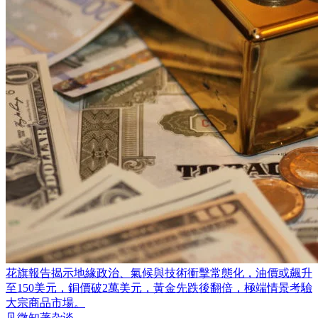
花旗報告揭示地緣政治、氣候與技術衝擊常態化，油價或飆升
至150美元，銅價破2萬美元，黃金先跌後翻倍，極端情景考驗
大宗商品市場。
见微知著杂谈