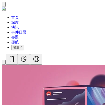
首頁
深度
快訊
事件日曆
專題
導航
發現