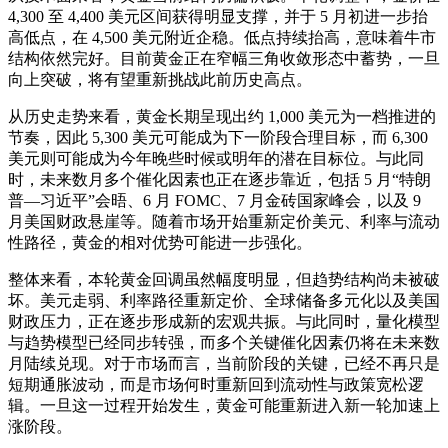
4,300 至 4,400 美元区间获得明显支撑，并于 5 月初进一步抬
高低点，在 4,500 美元附近企稳。低点持续抬高，意味着牛市
结构依然完好。目前黄金正在窄幅三角收敛形态中蓄势，一旦
向上突破，将有望重新挑战此前历史高点。
从历史走势来看，黄金长期呈现出约 1,000 美元为一档推进的
节奏，因此 5,300 美元可能成为下一阶段合理目标，而 6,300
美元则可能成为今年晚些时候或明年的潜在目标位。与此同
时，未来数月多个催化因素也正在逐步靠近，包括 5 月“特朗
普—习近平”会晤、6 月 FOMC、7 月金砖国家峰会，以及 9
月美国财政悬崖等。随着市场开始重新定价美元、利率与流动
性路径，黄金的相对优势可能进一步强化。
整体来看，本轮黄金回调虽然幅度明显，但趋势结构尚未被破
坏。美元走弱、利率路径重新定价、全球储备多元化以及美国
财政压力，正在逐步形成新的宏观共振。与此同时，量化模型
与趋势模型已经同步转强，而多个关键催化因素仍将在未来数
月陆续兑现。对于市场而言，当前阶段的关键，已经不再只是
短期通胀波动，而是市场何时重新回到流动性与政策宽松逻
辑。一旦这一过程开始发生，黄金可能重新进入新一轮加速上
涨阶段。