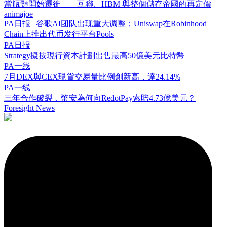
當瓶頸開始遷徙——互聯、HBM 與整個儲存帝國的再定價
animajoe
PA日报 | 谷歌AI团队出现重大调整；Uniswap在Robinhood
Chain上推出代币发行平台Pools
PA日报
Strategy擬按現行資本計劃出售最高50億美元比特幣
PA一线
7月DEX與CEX現貨交易量比例創新高，達24.14%
PA一线
三年合作破裂，幣安為何向RedotPay索賠4.73億美元？
Foresight News