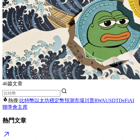
46篇文章
熱搜:
比特幣
以太坊
穩定幣
預測市場
川普
RWA
USDT
DeFi
AI
聯準會主席
熱門文章