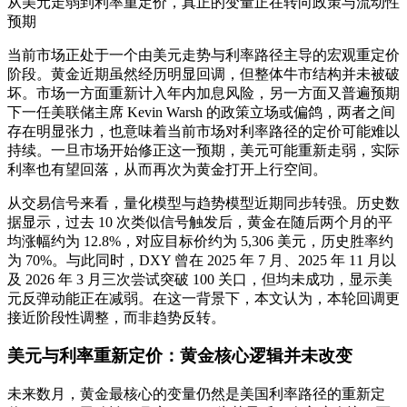
从美元走弱到利率重定价，真正的变量正在转向政策与流动性
预期
当前市场正处于一个由美元走势与利率路径主导的宏观重定价
阶段。黄金近期虽然经历明显回调，但整体牛市结构并未被破
坏。市场一方面重新计入年内加息风险，另一方面又普遍预期
下一任美联储主席 Kevin Warsh 的政策立场或偏鸽，两者之间
存在明显张力，也意味着当前市场对利率路径的定价可能难以
持续。一旦市场开始修正这一预期，美元可能重新走弱，实际
利率也有望回落，从而再次为黄金打开上行空间。
从交易信号来看，量化模型与趋势模型近期同步转强。历史数
据显示，过去 10 次类似信号触发后，黄金在随后两个月的平
均涨幅约为 12.8%，对应目标价约为 5,306 美元，历史胜率约
为 70%。与此同时，DXY 曾在 2025 年 7 月、2025 年 11 月以
及 2026 年 3 月三次尝试突破 100 关口，但均未成功，显示美
元反弹动能正在减弱。在这一背景下，本文认为，本轮回调更
接近阶段性调整，而非趋势反转。
美元与利率重新定价：黄金核心逻辑并未改变
未来数月，黄金最核心的变量仍然是美国利率路径的重新定