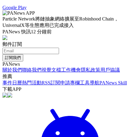
Google Play
Particle Network將鏈抽象網絡擴展至Robinhood Chain，
UniversalX等生態應用已完成接入
PANews 快訊
12 分鐘前
郵件訂閱
訂閱我們
PANews
關於我們
聯絡我們
視覺文檔
工作機會
隱私政策
用戶協議
推薦
事件日曆
熱門活動
RSS訂閱
申請專欄
工具導航
PANews Skill
下載APP