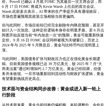
价。Powell 已确认 4 月底 FOMC 为其最后一次主席会议，而
6 月 17 日 FOMC 将成为 Kevin Warsh 上任后的首次会议。
Warsh 此前多次表示，AI 带来的生产率提升具有通缩效应，
市场也普遍预期其政策立场相较当前更偏鸽。
但与此同时，市场目前却已经完全剔除年内降息预期，甚至开
始计入一次加息。这种定价逻辑本身存在明显矛盾。若 6 月点
阵图开始反驳当前“年内加息一次”的预期，黄金可能重新快速
定价。9 月 16 日 FOMC 会议同样被视为关键窗口，历史上
2024 年与 2025 年 9 月降息后，黄金与比特币均出现明显上
涨。
与此同时，美国债务扩张与财政压力也正在强化黄金长期逻
辑。目前美国债务规模已达 39 万亿美元，较 2025 年 7 月“大
而美法案”通过时增加约 2.7 万亿美元。黄金已经回调，但债
务并未收缩。一旦市场重新回到流动性与财政扩张逻辑，黄金
有望重新挑战历史高点。
技术面与资金结构同步改善：黄金或进入新一轮上
行阶段
从技术面来看，黄金当前结构仍偏积极。本轮调整中，金价在