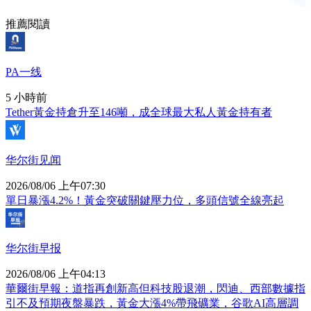
推薦閱讀
PA一线
5 小時前
Tether黃金持倉升至146噸，成全球最大私人黃金持有者
华尔街见闻
2026/08/06 上午07:30
單日暴漲4.2%！黃金突破關鍵壓力位，多頭信號全線亮起
华尔街早报
2026/08/06 上午04:13
華爾街早報：道指再創新高但科技股退潮，閃迪、西部數據指
引不及預期夜盤暴跌，黃金大漲4%帶飛礦業，谷歌AI高層調