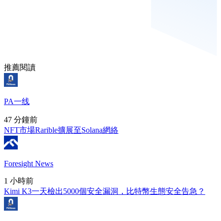
推薦閱讀
PA一线
47 分鐘前
NFT市場Rarible擴展至Solana網絡
Foresight News
1 小時前
Kimi K3一天檢出5000個安全漏洞，比特幣生態安全告急？