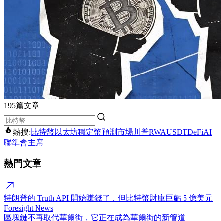
195篇文章
熱搜:
比特幣
以太坊
穩定幣
預測市場
川普
RWA
USDT
DeFi
AI
聯準會主席
熱門文章
特朗普的 Truth API 開始賺錢了，但比特幣財庫巨虧 5 億美元
Foresight News
區塊鏈不再取代華爾街，它正在成為華爾街的新管道