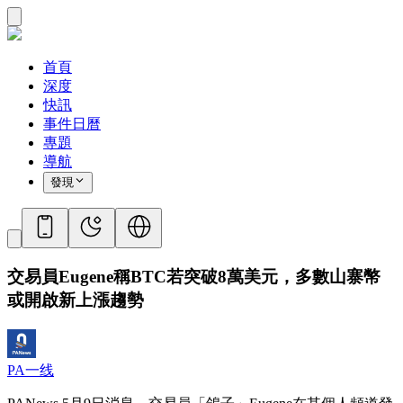
首頁
深度
快訊
事件日曆
專題
導航
發現
交易員Eugene稱BTC若突破8萬美元，多數山寨幣
或開啟新上漲趨勢
PA一线