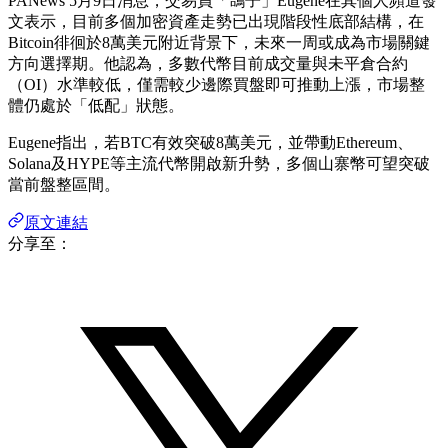
PANews 5月9日消息，交易員「鴿子」Eugene在其個人頻道發
文表示，目前多個加密資產走勢已出現階段性底部結構，在
Bitcoin徘徊於8萬美元附近背景下，未來一周或成為市場關鍵
方向選擇期。他認為，多數代幣目前成交量與未平倉合約
（OI）水準較低，僅需較少邊際買盤即可推動上漲，市場整
體仍處於「低配」狀態。
Eugene指出，若BTC有效突破8萬美元，並帶動Ethereum、
Solana及HYPE等主流代幣開啟新升勢，多個山寨幣可望突破
當前盤整區間。
原文連結
分享至：