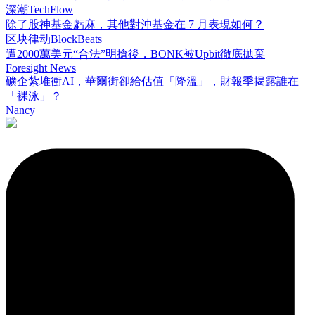
深潮TechFlow
除了股神基金虧麻，其他對沖基金在 7 月表現如何？
区块律动BlockBeats
遭2000萬美元“合法”明搶後，BONK被Upbit徹底拋棄
Foresight News
礦企紮堆衝AI，華爾街卻給估值「降溫」，財報季揭露誰在
「裸泳」？
Nancy