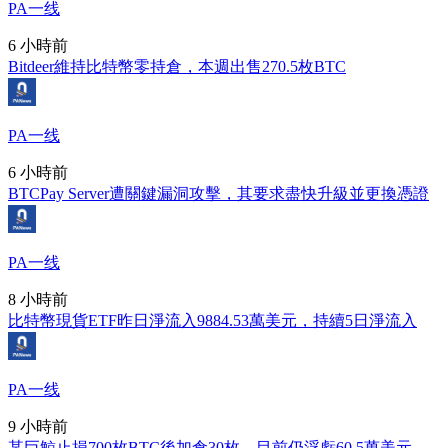
PA一线
6 小時前
Bitdeer維持比特幣零持倉，本週出售270.5枚BTC
PA一线
6 小時前
BTCPay Server遭關鍵漏洞攻擊，其要求盡快升級並更換憑證
PA一线
8 小時前
比特幣現貨ETF昨日淨流入9884.53萬美元，持續5日淨流入
PA一线
9 小時前
某巨鯨止損700枚BTC後加倉30枚，目前仍浮虧60.5萬美元