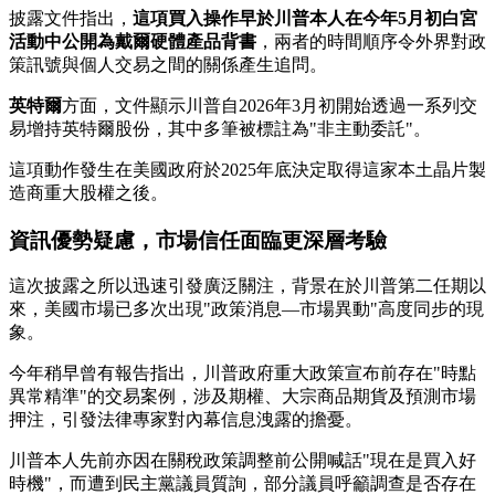
披露文件指出，
這項買入操作早於川普本人在今年5月初白宮
活動中公開為戴爾硬體產品背書
，兩者的時間順序令外界對政
策訊號與個人交易之間的關係產生追問。
英特爾
方面，文件顯示川普自2026年3月初開始透過一系列交
易增持英特爾股份，其中多筆被標註為"非主動委託"。
這項動作發生在美國政府於2025年底決定取得這家本土晶片製
造商重大股權之後。
資訊優勢疑慮，市場信任面臨更深層考驗
這次披露之所以迅速引發廣泛關注，背景在於川普第二任期以
來，美國市場已多次出現"政策消息—市場異動"高度同步的現
象。
今年稍早曾有報告指出，川普政府重大政策宣布前存在"時點
異常精準"的交易案例，涉及期權、大宗商品期貨及預測市場
押注，引發法律專家對內幕信息洩露的擔憂。
川普本人先前亦因在關稅政策調整前公開喊話"現在是買入好
時機"，而遭到民主黨議員質詢，部分議員呼籲調查是否存在