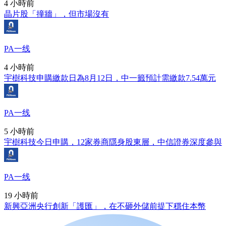
4 小時前
晶片股「撞牆」，但市場沒有
PA一线
4 小時前
宇樹科技申購繳款日為8月12日，中一籤預計需繳款7.54萬元
PA一线
5 小時前
宇樹科技今日申購，12家券商隱身股東層，中信證券深度參與
PA一线
19 小時前
新興亞洲央行創新「護匯」，在不砸外儲前提下穩住本幣