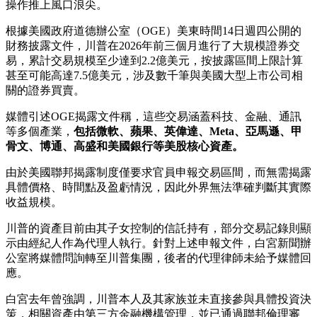
操作推上風口浪尖。
根據美國政府道德辦公室（OGE）美東時間14日週四公開的
財務披露文件，川普在2026年前三個月進行了大規模證券交
易，累計交易規模至少達到2.2億美元，按披露區間上限計算
甚至可能高達7.5億美元，涉及數千筆與美國大型上市公司相
關的證券買賣。
媒體引述OGE揭露文件稱，這些交易涵蓋科技、金融、通訊
等多個產業，
包括微軟、蘋果、英偉達、Meta、亞馬遜、甲
骨文、博通、高盛和美國銀行等美股核心資產。
由於美國聯邦揭露制度僅要求官員申報交易區間，而無需揭露
具體價格、時間點及盈虧情況，因此外界無法準確判斷其實際
收益規模。
川普的資產目前由其子女控制的信託持有，部分交易記錄則顯
示由經紀人作為代理人執行。針對上述申報文件，白宮新聞辦
公室將媒體問詢轉至川普集團，後者的代理律師未給予媒體回
應。
白宮去年曾強調，川普本人及其家族並未直接參與具體投資決
策，相關資產由第三方金融機構管理，並已通過聯邦倫理審