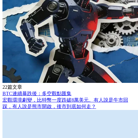
22篇文章
BTC連續暴跌後：多空觀點匯集
宏觀環境劇變，比特幣一度跌破8萬美元。有人說是牛市回
踩，有人說是熊市開啟，後市到底如何走？