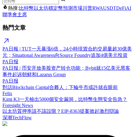
熱搜:
比特幣
以太坊
穩定幣
預測市場
川普
RWA
USDT
DeFi
AI
聯準會主席
熱門文章
PA日報 | TUT一天暴漲6倍，24小時現貨合約交易量超30億美
元；Situational Awareness向Source Foundry追加4億美元投資
PA日报
PA日报 | 币安开放美股资产转仓功能；Bybit就15亿美元黑客
事件起诉朝鲜和Lazarus Group
PA日报
對話Blockchain Capital合夥人：下輪牛市或許就在眼前
Felix
Kimi K3一天檢出5000個安全漏洞，比特幣生態安全告急？
Foresight News
以太坊質押率該不該設限？EIP-8363提案掀起激烈辯論
深潮TechFlow