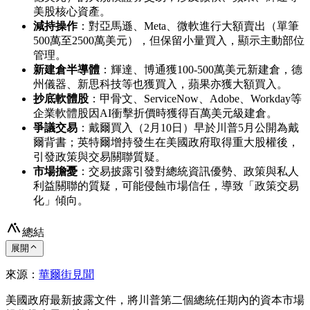
美股核心資產。
減持操作
：對亞馬遜、Meta、微軟進行大額賣出（單筆
500萬至2500萬美元），但保留小量買入，顯示主動部位
管理。
新建倉半導體
：輝達、博通獲100-500萬美元新建倉，德
州儀器、新思科技等也獲買入，蘋果亦獲大額買入。
抄底軟體股
：甲骨文、ServiceNow、Adobe、Workday等
企業軟體股因AI衝擊折價時獲得百萬美元級建倉。
爭議交易
：戴爾買入（2月10日）早於川普5月公開為戴
爾背書；英特爾增持發生在美國政府取得重大股權後，
引發政策與交易關聯質疑。
市場擔憂
：交易披露引發對總統資訊優勢、政策與私人
利益關聯的質疑，可能侵蝕市場信任，導致「政策交易
化」傾向。
總結
展開
來源：
華爾街見聞
美國政府最新披露文件，將川普第二個總統任期內的資本市場