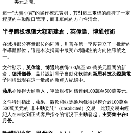
美元之間。
這一"大賣小買"的操作模式表明，其對這三隻標的維持了一定
程度的主動敞口管理，而非單純的方向性清倉。
半導體板塊獲大額新建倉，英偉達、博通領銜
在減持部分存量部位的同時，川普在第一季度建立了一批新的
半導體部位，這是本次揭露中最受市場關注的方向性訊號之
一。
文件顯示，
英偉達
、
博通
均獲得100萬至500萬美元區間的新
倉，
德州儀器
、晶片設計電子自動化軟體商
新思科技
及
鏗騰電
子
同樣出現在這一量級的新買入紀錄中。
蘋果
亦獲得大額買入，單筆規模同樣達到100萬至500萬美元。
文件特別指出，蘋果、微軟和亞馬遜均錄得規模介於100萬至
500萬美元的"非主動委託"（unsolicited）交易，此類交易由經
紀人在未收到正式客戶指令的情況下主動發起，
主要集中在3
月份。