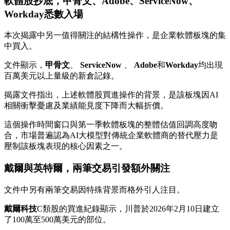
軟體股抄底，甲骨文、Adobe、ServiceNow、
Workday悉數入場
本次揭露中另一值得關注的結構性操作，是企業軟體板塊的集
中買入。
文件顯示，
甲骨文
、
ServiceNow
、
Adob​​​​e
和
Workday
均出現
百萬美元以上量級的新倉記錄。
揭露文件指出，上述軟體股買進操作的背景，是該板塊因AI
相關衝擊憂慮及業績能見度下降而大幅折價。
這個操作時間窗口與第一季軟體板塊的整體估值回調高度吻
合，市場普遍認為AI大模型對傳統企業軟體商的替代壓力是
壓制該板塊表現的核心因素之一。
戴爾與英特爾，兩筆交易引發額外關注
文件中另有兩筆交易因特殊背景而格外引人注目。
戴爾科技
C類股的買進紀錄顯示，川普於2026年2月10日建立
了100萬至500萬美元的部位。