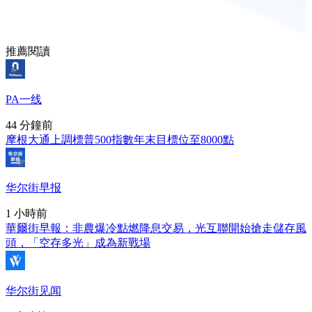
推薦閱讀
PA一线
44 分鐘前
摩根大通上調標普500指數年末目標位至8000點
华尔街早报
1 小時前
華爾街早報：非農爆冷點燃降息交易，光互聯開始搶走儲存風
頭，「空存多光」成為新戰場
华尔街见闻