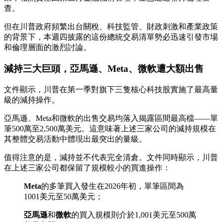
查。
但在川普政府頻繁出台關稅、科技監管、財政刺激和產業政策
的背景下，本週四披露的這份總統交易清單勢必迅速引發市場
和倫理層面的激烈討論。
減持三大巨頭，亞馬遜、Meta、微軟遭大額出售
文件顯示，川普在第一季對旗下三隻核心科技股實施了最高量
級的減持操作。
亞馬遜、Meta和微軟的出售交易均落入揭露區間最高檔——單
筆500萬至2,500萬美元。這意味著上述三家公司的減持規模在
其整體交易活動中體現出最突出的量級。
值得注意的是，減持並不代表完全清倉。文件同時顯示，川普
在上述三家公司都保留了規模較小的買進操作：
Meta
的多筆買入發生在2026年初，單筆區間為
1001美元至50萬美元；
亞馬遜
和
微軟
的買入規模則介於1,001美元至500萬