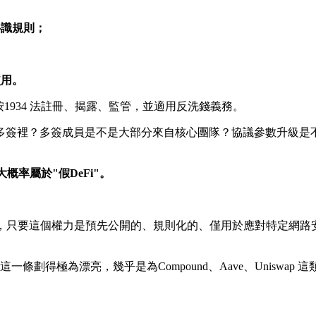
共識規則；
；
使用。
按1934 法註冊、揭露、監管，並適用反洗錢義務。
y 在不在多簽裡？多簽成員是不是大部分來自核心團隊？協議參數
率屬於"假DeFi"。
應對駭客攻擊，只要這個權力是預先公開的、規則化的、僅用於應對特
極為漂亮，幾乎是為Compound、Aave、Uniswap 這類有sec