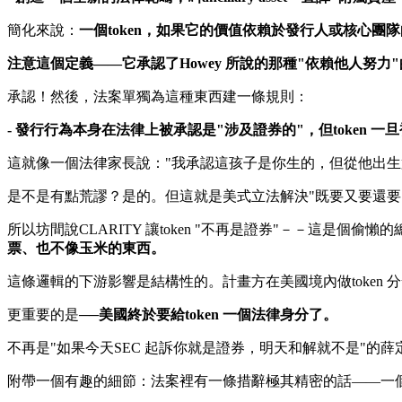
簡化來說：
一個token，如果它的價值依賴於發行人或核心團隊的"創業
注意這個定義——它承認了Howey 所說的那種"依賴他人努力
承認！然後，法案單獨為這種東西建一條規則：
- 發行行為本身在法律上被承認是"涉及證券的"，但token 一旦
這就像一個法律家長說："我承認這孩子是你生的，但從他出生
是不是有點荒謬？是的。但這就是美式立法解決"既要又要還要
所以坊間說CLARITY 讓token "不再是證券"－－這是個偷
票、也不像玉米的東西。
這條邏輯的下游影響是結構性的。計畫方在美國境內做token 分發
更重要的是──
美​​國終於要給token 一個法律身分了。
不再是"如果今天SEC 起訴你就是證券，明天和解就不是"的薛
附帶一個有趣的細節：法案裡有一條措辭極其精密的話——一個token 