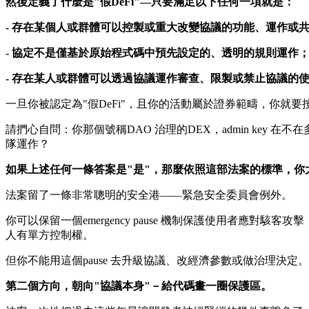
然後定義了什麼是"假DeFi"—只要滿足以下任何一項就是：
- 存在某個人或群體可以控製或重大改變協議的功能、運作或
- 協定不是僅基於原始程式碼中預先設定的、透明的規則運作
- 存在某人或群體可以透過協議運作審查、限製或禁止協議的
一旦你被認定為"假DeFi"，且你的活動屬於證券範疇，你就要
請捫心自問：你那個號稱DAO 治理的DEX，admin ke
隊運作？
如果上述任何一條答案是"是"，那麼依照這部法案的標準，你大概
法案留了一條非常聰明的安全港——緊急安全委員會例外。
你可以保留一個emergency pause 機制保護使用者
人有單方控制權。
但你不能用這個pause 去升級協議、改經濟參數或做治理決定。這一條劃得
第二個方向，朝向"協議本身"－給代碼畫一圈保護區。