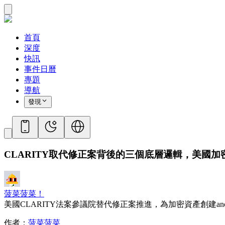
首頁
深度
快訊
事件日曆
專題
導航
發現
CLARITY取代修正案背後的三個底層邏輯，美國
菠菜菠菜！
美國CLARITY法案參議院替代修正案推進，為加密資產創建anci
作者：
菠菜菠菜