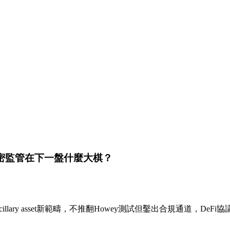
加密監管在下一盤什麼大棋？
llary asset新範疇，不推翻Howey測試但鑿出合規通道，De