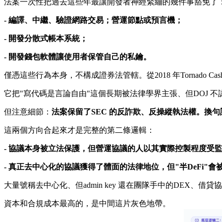
法案一次性把過去這些年最讓開發者神經緊繃的幾件事豁免了
- 編譯、中繼、驗證網路交易；營運節點或預言機；
- 開發分散式帳本系統；
- 開發錢包軟體讓使用者保管自己的私鑰。
僅憑這些行為本身，不構成證券法管轄。從2018 年Tornado Cas
它把"寫代碼是言論自由"這個長期被法律學界主張、但DOJ 
但注意細節：
法案保留了SEC 的反詐欺、反操縱執法權。換
這兩個方向合起來才是完整的第二條邏輯：
- 協議本身被立法保護，但營運協議的人以其實際控製程度受
- 真正去中心化的協議獲得了體面的法律地位，但"半DeFi"會
大量號稱去中心化、但admin key 還在團隊手中的DEX、借貸協
資本和合規成本最高的，是中間這片灰色地帶。