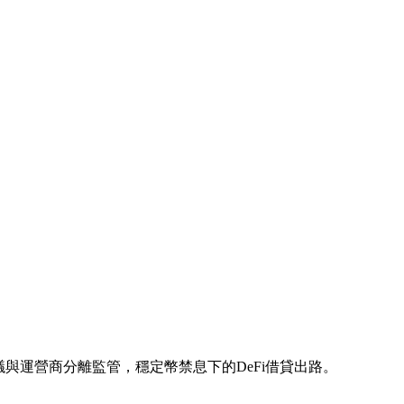
Fi協議與運營商分離監管，穩定幣禁息下的DeFi借貸出路。