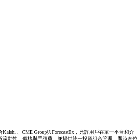
alshi 、CME Group與ForecastEx，允許用戶在單一平台和介
所流動性、價格與手續費，並提供統一投資組合管理、即時倉位