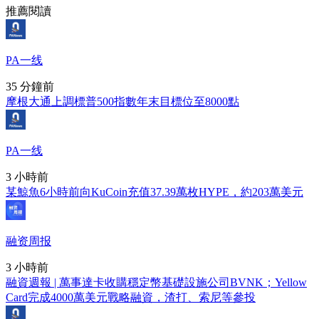
推薦閱讀
PA一线
35 分鐘前
摩根大通上調標普500指數年末目標位至8000點
PA一线
3 小時前
某鯨魚6小時前向KuCoin充值37.39萬枚HYPE，約203萬美元
融资周报
3 小時前
融資週報 | 萬事達卡收購穩定幣基礎設施公司BVNK；Yellow
Card完成4000萬美元戰略融資，渣打、索尼等參投