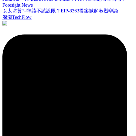
Foresight News
以太坊質押率該不該設限？EIP-8363提案掀起激烈辯論
深潮TechFlow