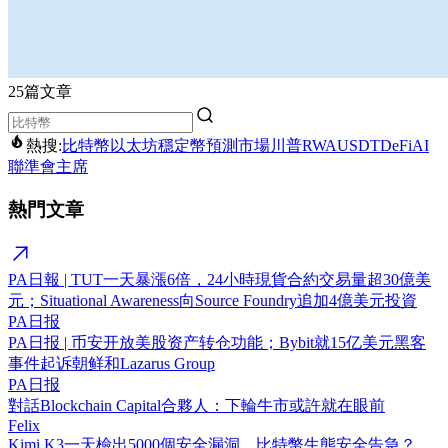
25篇文章
熱搜:
比特幣
以太坊
穩定幣
預測市場
川普
RWA
USDT
DeFi
AI
聯準會主席
熱門文章
PA日報 | TUT一天暴漲6倍，24小時現貨合約交易量超30億美
元；Situational Awareness向Source Foundry追加4億美元投資
PA日报
PA日报 | 币安开放美股资产转仓功能；Bybit就15亿美元黑客
事件起诉朝鲜和Lazarus Group
PA日报
對話Blockchain Capital合夥人：下輪牛市或許就在眼前
Felix
Kimi K3一天檢出5000個安全漏洞，比特幣生態安全告急？