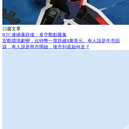
22篇文章
BTC連續暴跌後：多空觀點匯集
宏觀環境劇變，比特幣一度跌破8萬美元。有人說是牛市回
踩，有人說是熊市開啟，後市到底如何走？