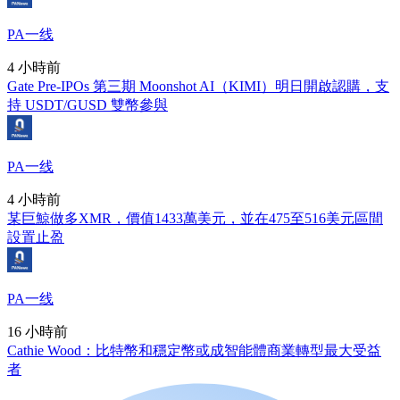
PA一线
4 小時前
Gate Pre-IPOs 第三期 Moonshot AI（KIMI）明日開啟認購，支
持 USDT/GUSD 雙幣參與
PA一线
4 小時前
某巨鯨做多XMR，價值1433萬美元，並在475至516美元區間
設置止盈
PA一线
16 小時前
Cathie Wood：比特幣和穩定幣或成智能體商業轉型最大受益
者