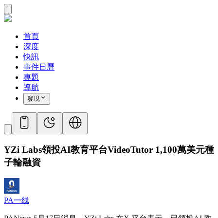
首頁
深度
快訊
事件日曆
專題
導航
發現
YZi Labs領投AI教育平台VideoTutor 1,100萬美元種
子輪融資
PA一线