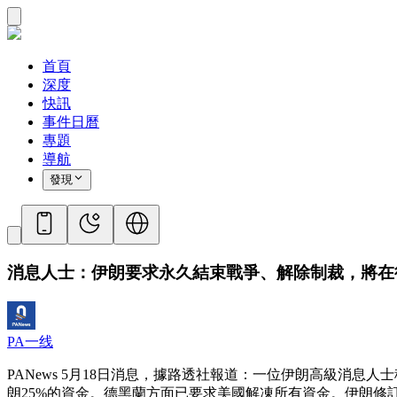
首頁
深度
快訊
事件日曆
專題
導航
發現
消息人士：伊朗要求永久結束戰爭、解除制裁，將在
PA一线
PANews 5月18日消息，據路透社報道：一位伊朗高級消
朗25%的資金。德黑蘭方面已要求美國解凍所有資金。伊朗