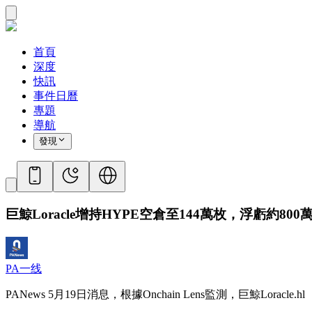
首頁
深度
快訊
事件日曆
專題
導航
發現
巨鯨Loracle增持HYPE空倉至144萬枚，浮虧約800
PA一线
PANews 5月19日消息，根據Onchain Lens監測，巨鯨Lora