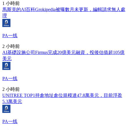
1 小時前
馬斯克的AI百科Grokipedia被曝數月未更新，編輯請求無人處
理
PA一线
2 小時前
AI基礎設施公司Firmus完成20億美元融資，投後估值超105億
美元
PA一线
2 小時前
UNITREE TOP1持倉地址倉位規模達47.8萬美元，目前浮盈
5.3萬美元
PA一线