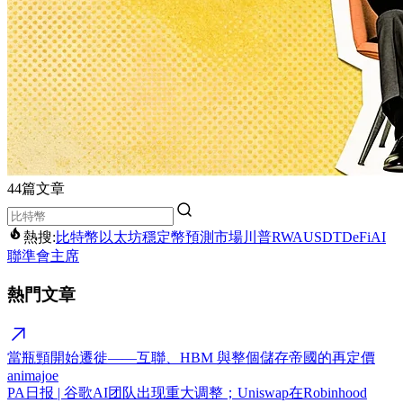
44篇文章
熱搜:
比特幣
以太坊
穩定幣
預測市場
川普
RWA
USDT
DeFi
AI
聯準會主席
熱門文章
當瓶頸開始遷徙——互聯、HBM 與整個儲存帝國的再定價
animajoe
PA日报 | 谷歌AI团队出现重大调整；Uniswap在Robinhood