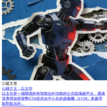
22篇文章
公鏈之王：以太坊
以太坊是一個開源的有智能合約功能的公共區塊鏈平台。通過
其專用加密貨幣ETH提供去中心化的虛擬機（EVM）來處理
點對點合約。