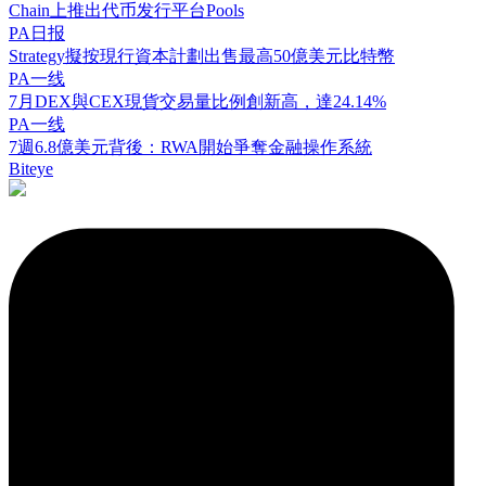
Chain上推出代币发行平台Pools
PA日报
Strategy擬按現行資本計劃出售最高50億美元比特幣
PA一线
7月DEX與CEX現貨交易量比例創新高，達24.14%
PA一线
7週6.8億美元背後：RWA開始爭奪金融操作系統
Biteye