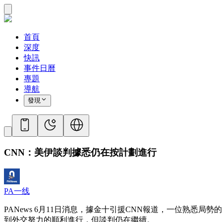
首頁
深度
快訊
事件日曆
專題
導航
發現
CNN：美伊談判據悉仍在按計劃進行
PA一线
PANews 6月11日消息，據金十引援CNN報道，一位熟
到外交努力的順利進行，但談判仍在繼續。