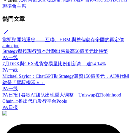
聯準會主席
熱門文章
當瓶頸開始遷徙——互聯、HBM 與整個儲存帝國的再定價
animajoe
Strategy擬按現行資本計劃出售最高50億美元比特幣
PA一线
7月DEX與CEX現貨交易量比例創新高，達24.14%
PA一线
Michael Saylor：ChatGPT助Strategy籌資150億美元，AI時代關
鍵是「駕馭機器人」
PA一线
PA日报 | 谷歌AI团队出现重大调整；Uniswap在Robinhood
Chain上推出代币发行平台Pools
PA日报