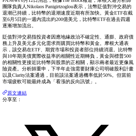
PANews 6月12日消息，根據The Block報道，摩根大通分析師
團隊負責人Nikolaos Panigirtzoglou表示，法幣貶值對沖交易的
退潮已持續，比特幣的退潮速度近期有所加快。黃金ETF在截
至6月5日的一週內流出約200億美元，比特幣ETF在過去四週
逐漸增加流出。
貶值對沖交易指投資者因應地緣政治不確定性、通膨、政府債
務上升及美元多元化需求而購買比特幣和黃金。摩根大通表
示，該交易在ETF、期貨市場和投資者部位持續消退。比特幣
與10年期美債實際收益率的相關性近期轉負，黃金與標普500
的相關性更接近比特幣與股票的正相關，顯示兩者最近更像風
險資產。分析師重申，下半年走強需要財庫公司明確股利計畫
以及Clarity法案通過，目前該法案通過機率低於50%。但當前
市場疲軟可能最終成為「看漲的反向訊號」。
原文連結
分享至：