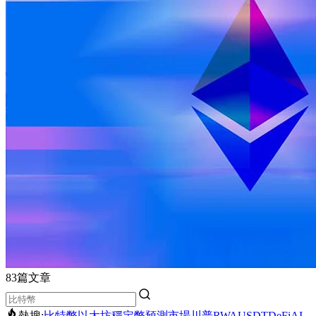
83篇文章
熱搜:
比特幣
以太坊
穩定幣
預測市場
川普
RWA
USDT
DeFi
AI