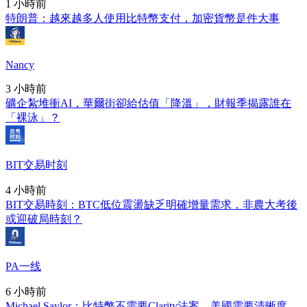
1 小時前
特朗普：越來越多人使用比特幣支付，加密貨幣是件大事
Nancy
3 小時前
礦企紮堆衝AI，華爾街卻給估值「降溫」，財報季揭露誰在
「裸泳」？
BIT交易时刻
4 小時前
BIT交易時刻：BTC低位震盪缺乏明確增量需求，非農大考後
或迎破局時刻？
PA一线
6 小時前
Michael Saylor：比特幣不需要Clarity法案，美國需要清晰度