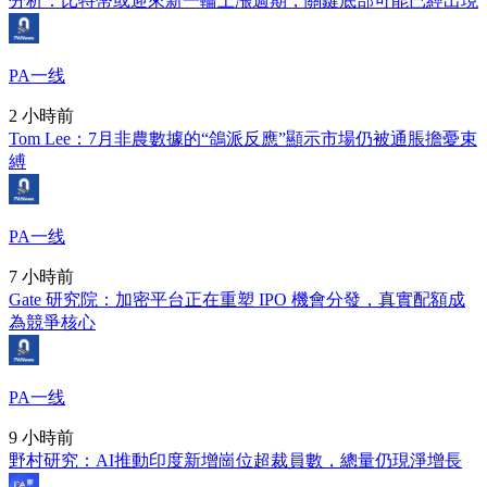
分析：比特幣或迎來新一輪上漲週期，關鍵底部可能已經出現
PA一线
2 小時前
Tom Lee：7月非農數據的“鴿派反應”顯示市場仍被通脹擔憂束
縛
PA一线
7 小時前
Gate 研究院：加密平台正在重塑 IPO 機會分發，真實配額成
為競爭核心
PA一线
9 小時前
野村研究：AI推動印度新增崗位超裁員數，總量仍現淨增長