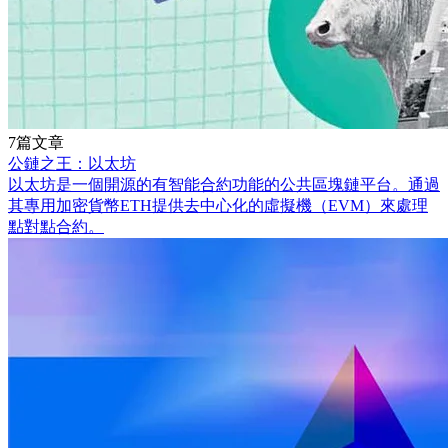
7篇文章
公鏈之王：以太坊
以太坊是一個開源的有智能合約功能的公共區塊鏈平台。通過
其專用加密貨幣ETH提供去中心化的虛擬機（EVM）來處理
點對點合約。