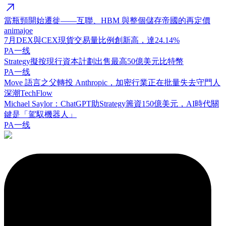
當瓶頸開始遷徙——互聯、HBM 與整個儲存帝國的再定價
animajoe
7月DEX與CEX現貨交易量比例創新高，達24.14%
PA一线
Strategy擬按現行資本計劃出售最高50億美元比特幣
PA一线
Move 語言之父轉投 Anthropic，加密行業正在批量失去守門人
深潮TechFlow
Michael Saylor：ChatGPT助Strategy籌資150億美元，AI時代關
鍵是「駕馭機器人」
PA一线