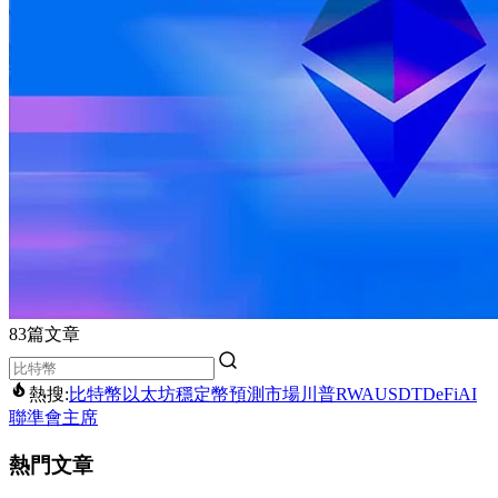
83篇文章
熱搜:
比特幣
以太坊
穩定幣
預測市場
川普
RWA
USDT
DeFi
AI
聯準會主席
熱門文章