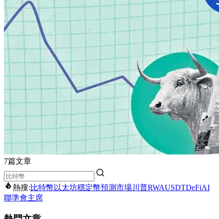
7篇文章
熱搜:
比特幣
以太坊
穩定幣
預測市場
川普
RWA
USDT
DeFi
AI
聯準會主席
熱門文章