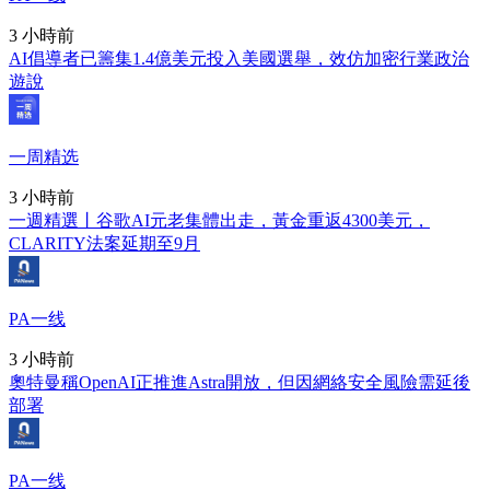
3 小時前
AI倡導者已籌集1.4億美元投入美國選舉，效仿加密行業政治
遊說
一周精选
3 小時前
一週精選丨谷歌AI元老集體出走，黃金重返4300美元，
CLARITY法案延期至9月
PA一线
3 小時前
奧特曼稱OpenAI正推進Astra開放，但因網絡安全風險需延後
部署
PA一线