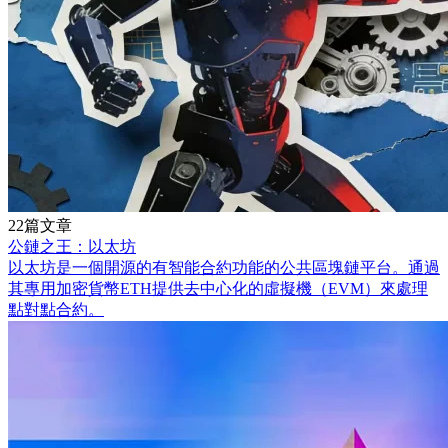
22篇文章
公鏈之王：以太坊
以太坊是一個開源的有智能合約功能的公共區塊鏈平台。通過
其專用加密貨幣ETH提供去中心化的虛擬機（EVM）來處理
點對點合約。