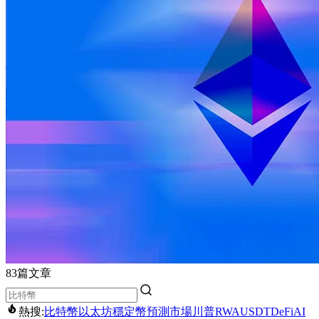
83篇文章
熱搜:
比特幣
以太坊
穩定幣
預測市場
川普
RWA
USDT
DeFi
AI