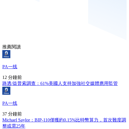
推薦閱讀
PA一线
12 分鐘前
路透/益普索調查：61%美國人支持加強社交媒體應用監管
PA一线
37 分鐘前
Michael Saylor：BIP-110僅獲約0.15%比特幣算力，首次難度調
整或需25年