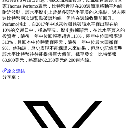
PANews 6月18日消息，據CoinDesk報道，Kraken首席經濟學
家Thomas Perfumo表示，比特幣近期在200週簡單移動平均線
附近波動，該水平歷史上曾是多頭近乎完美的入場點。過去兩
週比特幣兩次短暫跌破該均線，但均在週線收盤前回升。
Perfumo指出，自2017年中以來收盤跌破該水平僅出現在約
10%的交易日中，極為罕見。歷史數據顯示，在此水平買入的
投資者，隨後一年中位回報率超過113%，兩年中位回報率達
313%，且回本中位時間僅兩天，隨後一年中位最大回撤僅
9%。他強調，歷史表現不能保證未來結果，但歷史記錄表明
該水平比特幣往往能提供巨大價值。截至發文，比特幣報
63,900美元，略高於62,358美元的200週均線。
原文連結
分享至：