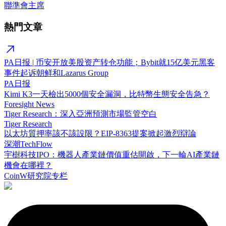
聯準會主席
熱門文章
PA日报 | 币安开放美股资产转仓功能；Bybit就15亿美元黑客
事件起诉朝鲜和Lazarus Group
PA日报
Kimi K3一天檢出5000個安全漏洞，比特幣生態安全告急？
Foresight News
Tiger Research：深入亞洲預測市場監管空白
Tiger Research
以太坊質押率該不該設限？EIP-8363提案掀起激烈辯論
深潮TechFlow
宇樹科技IPO：機器人產業鏈價值重估開啟，下一輪AI產業鏈
機會在哪裡？
CoinW研究院专栏