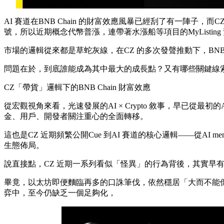
AI 賽道在BNB Chain 的財富效應風暴已經刮了有一陣子，而
號，所以近期概念代幣普漲，連帶著水漲船等項目的MyListin
市場的邏輯從來都是草蛇灰線，在CZ 的多次發聲推動下，BNB Chai
問題在於，到底誰能成為其中最大的成長點？又有哪些關鍵線
CZ「帶貨」邏輯下的BNB Chain 財富效應
從宏觀視角來看，光速發展的AI × Crypto 敘事，早已從最
金、用戶、開發者關注重心的全面轉移。
這也是CZ 近期頻繁公開Cue 到AI 賽道的核心邏輯——從AI m
生態佈局。
說直接點，CZ 近期一系列看似「怪異」的行為背後，其實早有跡可尋
畢竟，以太坊即便麵臨再多的口誅筆伐，依然穩居「大而不能倒」的中心
弈中，至今仍缺乏一個足夠化，