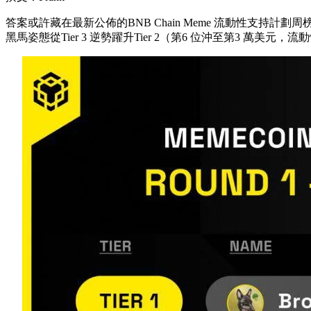
答案或許藏在最新公佈的BNB Chain Meme 流動性支持計劃
黑馬姿態從Tier 3 逆勢躍升Tier 2（第6 位沖至第3 萬美元，