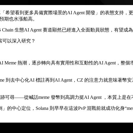
CZ「希望看到更多具備實際場景的AI Agent 開發」的表態支持，
g 預期也水漲船高。
n 生態AI Agent 賽道顯然已經進入全面動員狀態，有望成為BNB
索可以深入研究？
初的AI Meme 熱潮，逐步轉向具有實用性和互動性的AI Age
eme 到去中心化AI 標註再到AI Agent，CZ 的注意力就意味
——從喊話meme 發幣到高調力挺AI Agent ，本質上是在不斷
定位，Solana 則早早在這波PvP 混戰前就成功化身“mem