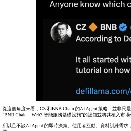
從這個角度來看，CZ 和BNB Chain 的AI Agent 
“BNB Chain = Web3 智能服務基礎設施”的認知並將其植入市
所以且不談AI Agent 的即時決策、使用者互動、資料訓練需求