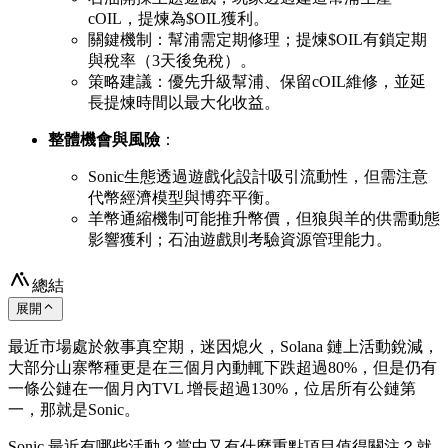
cOIL，提煉為$OIL獲利。
關鍵機制：幫浦需定期修理；提煉$OIL有鎖定期
與稅率（3天後免稅）。
策略建議：優先升級幫浦、保留cOIL維修，並延
長提煉時間以最大化收益。
整體機會與風險
：
Sonic生態透過遊戲化設計吸引流動性，但需注意
代幣經濟模型與博弈平衡。
羊幣通縮機制可能推升幣價，但狼與羊的供需動態
影響獲利；石油遊戲則考驗資源管理能力。
總結
展開
最近市場處於敘事真空期，迷因熄火，Solana 鏈上活動銳減，
大部分山寨幣種更是在三個月內動輒下跌超過80%，但是仍有
一條公鏈在一個月內TVL 增長超過130%，位居所有公鏈第
一，那就是Sonic。
Sonic 最近有哪些活動？當中又有什麼重點項目值得關注？就