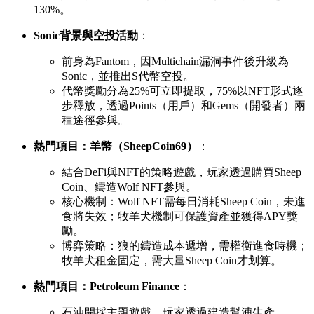
130%。
Sonic背景與空投活動
：
前身為Fantom，因Multichain漏洞事件後升級為
Sonic，並推出S代幣空投。
代幣獎勵分為25%可立即提取，75%以NFT形式逐
步釋放，透過Points（用戶）和Gems（開發者）兩
種途徑參與。
熱門項目：羊幣（SheepCoin69）
：
結合DeFi與NFT的策略遊戲，玩家透過購買Sheep
Coin、鑄造Wolf NFT參與。
核心機制：Wolf NFT需每日消耗Sheep Coin，未進
食將失效；牧羊犬機制可保護資產並獲得APY獎
勵。
博弈策略：狼的鑄造成本遞增，需權衡進食時機；
牧羊犬租金固定，需大量Sheep Coin才划算。
熱門項目：Petroleum Finance
：
石油開採主題遊戲，玩家透過建造幫浦生產