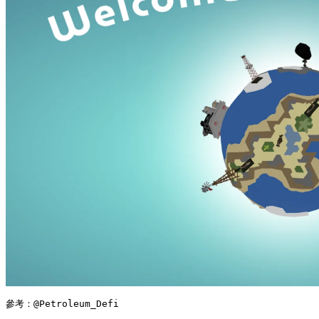
參考：@Petroleum_Defi