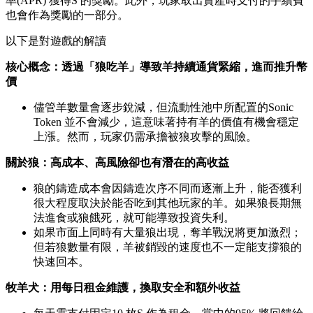
率(APR) 獲得S 的獎勵。此外，玩家取出資產時支付的手續費
也會作為獎勵的一部分。
以下是對遊戲的解讀
核心概念：透過「狼吃羊」導致羊持續通貨緊縮，進而推升幣
價
儘管羊數量會逐步銳減，但流動性池中所配置的Sonic
Token 並不會減少，這意味著持有羊的價值有機會穩定
上漲。然而，玩家仍需承擔被狼攻擊的風險。
關於狼：高成本、高風險卻也有潛在的高收益
狼的鑄造成本會因鑄造次序不同而逐漸上升，能否獲利
很大程度取決於能否吃到其他玩家的羊。如果狼長期無
法進食或狼餓死，就可能導致投資失利。
如果市面上同時有大量狼出現，奪羊戰況將更加激烈；
但若狼數量有限，羊被銷毀的速度也不一定能支撐狼的
快速回本。
牧羊犬：用每日租金維護，換取安全和額外收益