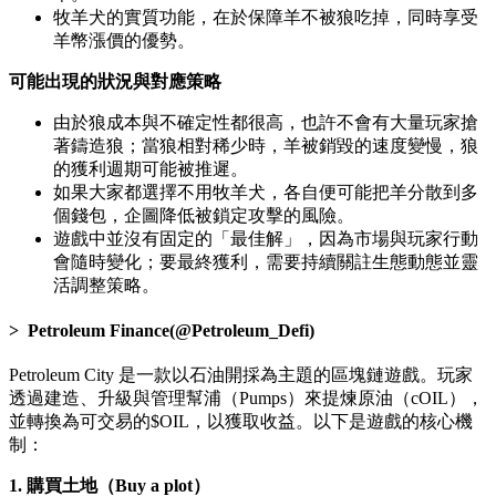
牧羊犬的實質功能，在於保障羊不被狼吃掉，同時享受
羊幣漲價的優勢。
可能出現的狀況與對應策略
由於狼成本與不確定性都很高，也許不會有大量玩家搶
著鑄造狼；當狼相對稀少時，羊被銷毀的速度變慢，狼
的獲利週期可能被推遲。
如果大家都選擇不用牧羊犬，各自便可能把羊分散到多
個錢包，企圖降低被鎖定攻擊的風險。
遊戲中並沒有固定的「最佳解」，因為市場與玩家行動
會隨時變化；要最終獲利，需要持續關註生態動態並靈
活調整策略。
Petroleum Finance(@Petroleum_Defi)
Petroleum City 是一款以石油開採為主題的區塊鏈遊戲。玩家
透過建造、升級與管理幫浦（Pumps）來提煉原油（cOIL），
並轉換為可交易的$OIL，以獲取收益。以下是遊戲的核心機
制：
1. 購買土地（Buy a plot）