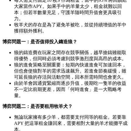
每天需支付固定10 枚S 作為租金，當中的95% 將回饋給
大家當作APY。如果手中的羊量太少，租金就難以回
本；但若羊數量充足，守護羊隨時間升值會更具吸引
力。
牧羊犬的存在是為了避免羊被吃，並從持續增值的羊中
獲得額外獲利。
博弈問題一：是否值得投入鑄造狼？
狼的鑄造費在玩家之間存在競爭關係，越早搶鑄雖能取
得優勢，但同時必須考慮到競爭激烈度與高昂的成本。
狼的進食策略至關重要：短期內快速進食可加速回本，
但也會使狼對羊的需求迅速飆升。若進食節奏緩慢，雖
可延長狼的存活與活動空間，回本所需時間也會更久。
由於羊會因通貨緊縮而逐步升值，後期吃一隻羊的收益
不一定比前期更差，因而「何時進食」是一大戰略考
量。
博弈問題二：是否要租用牧羊犬？
無論玩家擁有多少羊，都需要支付同等的租金。若要靠
APY 把這筆租金賺回來，需要相對大量的羊才能攤平成
本。