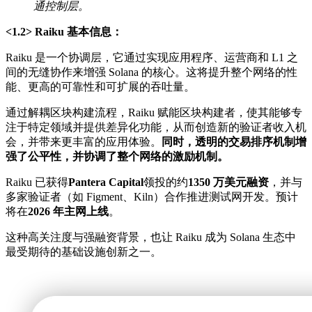
通控制层。
<1.2> Raiku 基本信息：
Raiku 是一个协调层，它通过实现应用程序、运营商和 L1 之
间的无缝协作来增强 Solana 的核心。这将提升整个网络的性
能、更高的可靠性和可扩展的吞吐量。
通过解耦区块构建流程，Raiku 赋能区块构建者，使其能够专
注于特定领域并提供差异化​​功能，从而创造新的验证者收入机
会，并带来更丰富的应用体验。
同时，透明的交易排序机制增
强了公平性，并协调了整个网络的激励机制。
Raiku 已获得
Pantera Capital
领投的约
1350 万美元融资
，并与
多家验证者（如 Figment、Kiln）合作推进测试网开发。预计
将在
2026 年主网上线
。
这种高关注度与强融资背景，也让 Raiku 成为 Solana 生态中
最受期待的基础设施创新之一。