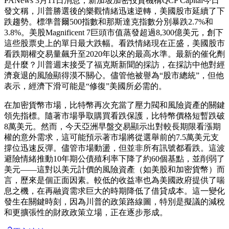
PANews 3月11日消息，新加坡加密投資機構QCP Capital今日
發文稱，川普勝選後的樂觀情緒迅速逆轉，美國股市延續了下
跌趨勢。標準普爾500指數和那斯達克指數分別暴跌2.7%和
3.8%。美股Magnificent 7巨頭市值蒸發超過8,300億美元，創下
這些股票史上的單日最大跌幅。看跌情緒現在正盛，美國股市
看跌期權交易量飆升至2020年以來的最高水準。最新的催化劑
是什麼？川普週末接受了福克斯新聞的採訪，在採訪中他對經
濟衰退的風險顯得漠不關心。儘管他被譽為“股市總統”，但他
表示，經濟下滑可能是“修復”美國所必需的。
在加密貨幣市場，比特幣再次充當了壓力閥和風險資產的關鍵
領先指標。隨著市場爭取購買看跌保護，比特幣價格短暫跌破
8萬美元。然而，今天亞洲早盤交易顯示出對較長期限看漲期
權的意外需求，這可能預示著市場將從選舉前的7.5萬美元支
撐位迅速反彈。儘管市場動盪，但並非所有訊號都看跌。這波
避險情緒推動10年期公債殖利率下降了約60個基點，並削弱了
美元——這對以美元計價的風險資產（如美股和加密貨幣）而
言，歷來是個正面因素。較低的收益率也為美國政府提供了喘
息之機，在再融資需求巨大的時期降低了借貸成本。這一變化
發生在關鍵時刻，因為川普的政策路線圖，特別是擬議的減稅
和更擴張性的財政政策立場，正在逐步形成。