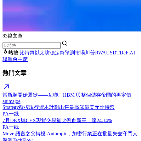
83篇文章
熱搜:
比特幣
以太坊
穩定幣
預測市場
川普
RWA
USDT
DeFi
AI
聯準會主席
熱門文章
當瓶頸開始遷徙——互聯、HBM 與整個儲存帝國的再定價
animajoe
Strategy擬按現行資本計劃出售最高50億美元比特幣
PA一线
7月DEX與CEX現貨交易量比例創新高，達24.14%
PA一线
Move 語言之父轉投 Anthropic，加密行業正在批量失去守門人
深潮TechFlow