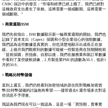
CNBC 採訪中的發言：“市場和經濟已經上癮了。我們已經對
這種政府支出產生了依賴。這將需要一個戒斷期。這將需要一
個戒斷期。”
商業週期/ISM
我們先前指出，ISM 數據顯示新一輪商業週期的開始。我們也
記錄了資本支出（Capex）採購和小型企業信心的強勁數據。
我們認為這些數據是真實的，但也清楚地顯示出成長正在放
緩。上個月我們觀察到的數據可能被一些製造商在預期關稅前
「提前採購」所扭曲。自那以後，我們在服務業和新訂單數據
中看到了某些疲軟跡象，2 月製造業PMI 的讀數為50.3，低於1
月的50.9。
戰略比特幣儲備
直到上週五，我們仍然看到加密領域的原住民對戰略加密貨
幣/比特幣儲備的討論抱有希望——儘管過去6 週市場多次對這
些消息不予理會。
我認為我們現在可以一致認為，這是一場「買預期，賣事實