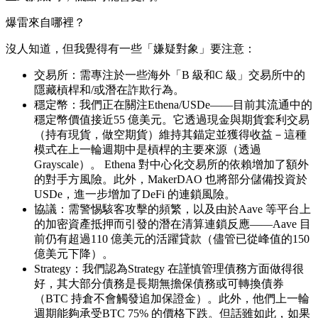
爆雷來自哪裡？
沒人知道，但我覺得有一些「嫌疑對象」要注意：
交易所：需專注於一些海外「B 級和C 級」交易所中的
隱藏槓桿和/或潛在詐欺行為。
穩定幣：我們正在關注Ethena/USDe——目前其流通中的
穩定幣價值接近55 億美元。它透過現金與期貨套利交易
（持有現貨，做空期貨）維持其錨定並獲得收益－這種
模式在上一輪週期中是槓桿的主要來源（透過
Grayscale）。 Ethena 對中心化交易所的依賴增加了額外
的對手方風險。此外，MakerDAO 也將部分儲備投資於
USDe，進一步增加了DeFi 的連鎖風險。
協議：需警惕駭客攻擊的頻繁，以及由於Aave 等平台上
的加密資產抵押而引發的潛在清算連鎖反應——Aave 目
前仍有超過110 億美元的活躍貸款（儘管已從峰值的150
億美元下降）。
Strategy：我們認為Strategy 在謹慎管理債務方面做得很
好，其大部分債務是長期無擔保債務或可轉換債券
（BTC 持倉不會觸發追加保證金）。此外，他們上一輪
週期能夠承受BTC 75% 的價格下跌。但話雖如此，如果