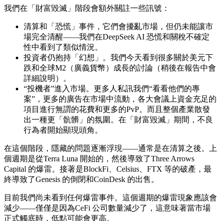
我們在「財富毀滅」階段會額外關註一些訊號：
清算和「恐慌」事件，它們會擾亂市場，但仍未能讓市
場完全清醒——我們在DeepSeek AI 恐慌和關稅不確定
性中看到了類似情況。
投資者仍抱持「幻想」。我們今天看到很多關於美元下
跌和全球M2（廣義貨幣）成長的討論（稍後在報告中會
詳細說明）。
“投機者”進入市場。更多人私訊我們“看看他們的專
案”，更多的廣告在市場中流動，各大會議上資金充足的
項目進行無謂的花費和更多的PvP。而且整個產業散發
出一種更「骯髒」的氛圍。在「財富毀滅」期間，不良
行為者開始顯現頭角。
在這個階段，隱藏的問題逐漸浮現——通常是在清算之後。上
個週期是從Terra Luna 開始的，然後導致了Three Arrows
Capital 的爆雷。接著是BlockFi、Celsius、FTX 等的破產，最
終導致了Genesis 的倒閉和CoinDesk 的出售。
目前我們尚未看到任何爆雷事件。這個週期的爆雷現象應該會
減少——僅僅是因為CeFi 公司數量減少了，這意味著當市場
正式觸底時，低點可能會更高。