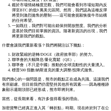
鑑於市場情緒極度悲觀，我們可能會看到市場短期內反
彈至BTC 的低9 萬美元區間。然而，我們認為這種反彈
將受到激烈拋售的壓制——這可能會扼殺恢復牛市結構
的任何希望。
一如既往，我們對可能出錯保持開放態度。我們的分析
是基於我們目前掌握的資訊。隨著新資訊的出現，我們
將更新我們的觀點。
什麼會讓我們重新看漲？我們將關注以下幾點：
財政緊縮的逆轉/DOGE（政府效率部）的努力。
聯準會的大幅降息/量化寬鬆（QE）。
聯準會（不只是中國）推動的全球流動性的大量湧入。
標普500 指數/納斯達克的重大調整/投降式拋售。
我們擔心的一個問題是，熊市的觀點正在成為共識。這讓我們
有所顧慮。但目前我們仍需堅持其他所有因素——因為種種跡
象顯示週期頂部已經形成，熊市即將到來。
當然，從長期來看，有許多值得看漲的理由。
加密貨幣已經真正進入其「轉折點」時期。現在終於到了在公