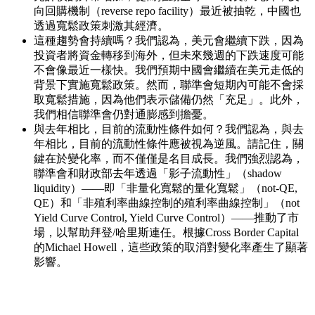
向回購機制（reverse repo facility）最近被抽乾，中國也
透過寬鬆政策刺激其經濟。
這種趨勢會持續嗎？我們認為，美元會繼續下跌，因為
投資者將資金轉移到海外，但未來幾週的下跌速度可能
不會像最近一樣快。我們預期中國會繼續在美元走低的
背景下實施寬鬆政策。然而，聯準會短期內可能不會採
取寬鬆措施，因為他們表示儲備仍然「充足」。此外，
我們相信聯準會仍對通膨感到擔憂。
與去年相比，目前的流動性條件如何？我們認為，與去
年相比，目前的流動性條件應被視為逆風。請記住，關
鍵在於變化率，而不僅僅是名目成長。我們強烈認為，
聯準會和財政部去年透過「影子流動性」（shadow
liquidity）——即「非量化寬鬆的量化寬鬆」（not-QE,
QE）和「非殖利率曲線控制的殖利率曲線控制」（not
Yield Curve Control, Yield Curve Control）——推動了市
場，以幫助拜登/哈里斯連任。根據Cross Border Capital
的Michael Howell，這些政策的取消對變化率產生了顯著
影響。