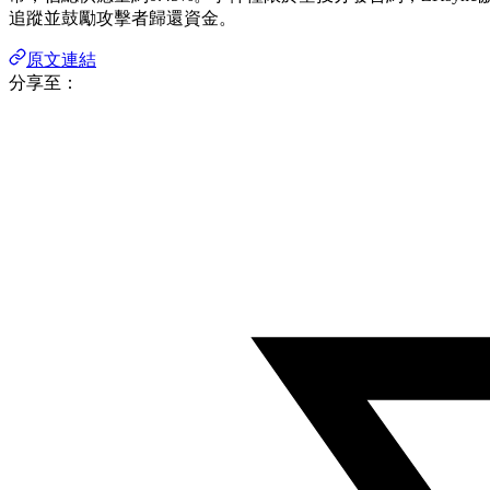
追蹤並鼓勵攻擊者歸還資金。
原文連結
分享至：