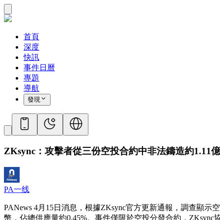
首頁
深度
快訊
事件日曆
專題
導航
發現
ZKsync：攻擊者從三份空投合約中非法鑄造約1.11
PA一线
PANews 4月15日消息，根據ZKsync官方更新通報，調查顯
幣，佔總供應量約0.45%。事件僅限於空投分發合約，ZKs