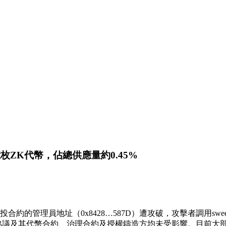
億枚ZK代幣，佔總供應量約0.45%
示空投合約的管理員地址（0x8428…587D）遭攻破，攻擊者調用
swe
ync協議及其代幣合約、治理合約及授權鑄造方均未受影響。目前大