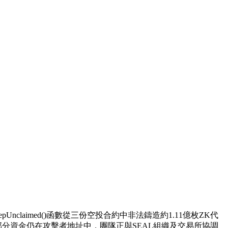
epUnclaimed()
函數從三份空投合約中非法鑄造約1.11億枚ZK代
部分資金仍在攻擊者地址中，團隊正與SEAL組織及交易所協調